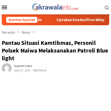
Loncat
Menu
ke
Mobile
konten
Ciptakan Kondusifitas Wilayah, Sat Samapta Polres Toraja Utara
Konten Spesial
Beranda
News
Pantau Situasi Kamtibmas, Personil
Polsek Maiwa Melaksanakan Patroli Blue
light
Supardi Cakra
April 17, 2021
580 Dilihat