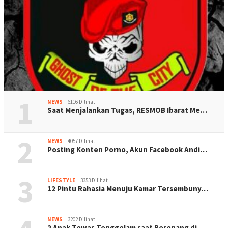
1
NEWS
6116 Dilihat
Saat Menjalankan Tugas, RESMOB Ibarat Me…
2
NEWS
4057 Dilihat
Posting Konten Porno, Akun Facebook Andi…
3
LIFESTYLE
3353 Dilihat
12 Pintu Rahasia Menuju Kamar Tersembuny…
NEWS
3202 Dilihat
2 Anak Tewas Tenggelam saat Berenang di …