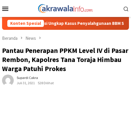
Loncat
Menu
ke
Mobile
konten
 Kasus Penyalahgunaan BBM Solar Subsidi, Kasat Reskrim Polres T
Konten Spesial
Beranda
News
Pantau Penerapan PPKM Level IV di Pasar
Rembon, Kapolres Tana Toraja Himbau
Warga Patuhi Prokes
Supardi Cakra
Juli 31, 2021
528 Dilihat