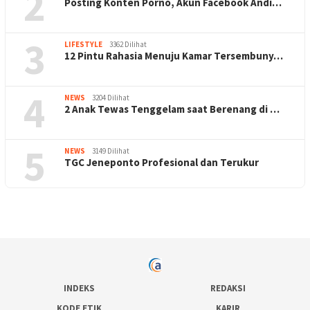
2
Posting Konten Porno, Akun Facebook Andi…
3
LIFESTYLE
3362 Dilihat
12 Pintu Rahasia Menuju Kamar Tersembuny…
4
NEWS
3204 Dilihat
2 Anak Tewas Tenggelam saat Berenang di …
5
NEWS
3149 Dilihat
TGC Jeneponto Profesional dan Terukur
INDEKS
REDAKSI
KODE ETIK
KARIR