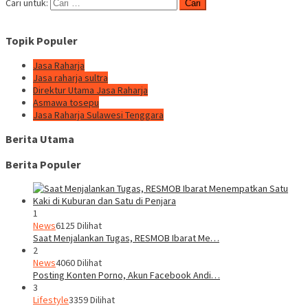
Cari untuk:
Topik Populer
Jasa Raharja
Jasa raharja sultra
Direktur Utama Jasa Raharja
Asmawa tosepu
Jasa Raharja Sulawesi Tenggara
Berita Utama
Berita Populer
1
News
6125 Dilihat
Saat Menjalankan Tugas, RESMOB Ibarat Me…
2
News
4060 Dilihat
Posting Konten Porno, Akun Facebook Andi…
3
Lifestyle
3359 Dilihat