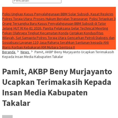
Konten Spesial
Polisi Ungkap Kasus Penyalahgunaan BBM Solar Subsidi, Kasat Reskrim
Polres Toraja Utara: Proses Hukum Berjalan Transparan
Polisi Tetapkan 3
Orang Tersangka Baru Kasus Penyalahgunaan BBM Subsidi di Tator
Jelang HUT RI Ke-81 2026, Panitia Pelaksana Gelar Technical Meeting
Pekan Olahraga Tingkat Kecamatan Konda
Ciptakan Kondusifitas
Wilayah, Sat Samapta Polres Toraja Utara Gencarkan Patroli Dialogis dan
Sosialisasi Layanan 110
Jasa Raharja Serahkan Santunan kepada Ahli
Waris Korban Kebakaran KM Mutiara Sentosa II
Beranda
News
Pamit, AKBP Beny Murjayanto Ucapkan Terimakasih
Kepada Insan Media Kabupaten Takalar
Pamit, AKBP Beny Murjayanto
Ucapkan Terimakasih Kepada
Insan Media Kabupaten
Takalar