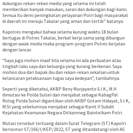
dukungan rekan-rekan media yang selama ini telah
memberikan banyak masukan, saran dan dukungan bagi kami.
Semua itu demi peningkatan pelayanan Polri bagi masyarakat
di daerah ini menuju Takalar yang aman dan tertib” katanya.
Kapolres mengakui bahwa selama kurung waktu 18 bulan
bertugas di Polres Takalar, berkat kerja sama yang dibangun
dengan awak media maka program-program Polres berjalan
dengan lancar.
“Saya juga mohon maaf bila selama ini ada perbuatan atau
tingkah laku saya dan keluarga yang kurang berkenan. Saya
mohon doa dari bapak ibu dan rekan-rekan sekalian untuk
kelancaran pelaksanaan tugas saya kedepan”, tambahnya.
Seperti yang diketahui, AKBP Beny Murjayanto S.I.K., M.H
dimutasi ke Polda Sulsel dan menjabat sebagai KabagPal
Rolog Polda Sulsel digantikan oleh AKBP Gotam Hidayat, S.I.K,
M.SI yang sebelumnya menjabat sebagai Kanit II Subdit
Kejahatan Keamanan Negara Ditkamneg Baintelkam Polri.
Mutasi tersebut tertuang dalam Surat Telegram (ST) Kapolri
bernomor ST/166/I/KEP./2022, ST yang ditandatangi oleh AS