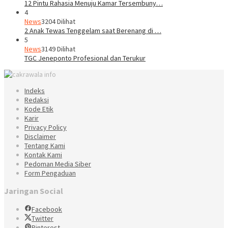
12 Pintu Rahasia Menuju Kamar Tersembuny…
4
News
3204 Dilihat
2 Anak Tewas Tenggelam saat Berenang di …
5
News
3149 Dilihat
TGC Jeneponto Profesional dan Terukur
Indeks
Redaksi
Kode Etik
Karir
Privacy Policy
Disclaimer
Tentang Kami
Kontak Kami
Pedoman Media Siber
Form Pengaduan
Jaringan Social
Facebook
Twitter
Pinterest