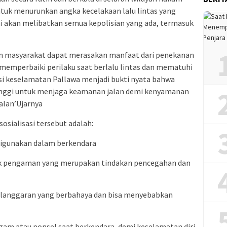
ntuk menurunkan angka kecelakaan lalu lintas yang
 ini akan melibatkan semua kepolisian yang ada, termasuk
pkan masyarakat dapat merasakan manfaat dari penekanan
 memperbaiki perilaku saat berlalu lintas dan mematuhi
si keselamatan Pallawa menjadi bukti nyata bahwa
inggi untuk menjaga keamanan jalan demi kenyamanan
alan’Ujarnya
osialisasi tersebut adalah:
digunakan dalam berkendara
buk pengaman yang merupakan tindakan pencegahan dan
elanggaran yang berbahaya dan bisa menyebabkan
am atau ponsel saat berkendara, demi keselamatan diri