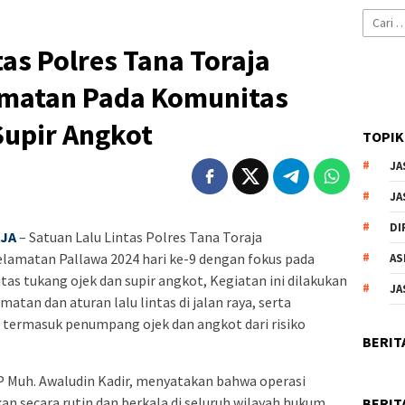
Cari
untuk:
tas Polres Tana Toraja
lamatan Pada Komunitas
Supir Angkot
TOPIK
JA
JA
DI
AJA
– Satuan Lalu Lintas Polres Tana Toraja
lamatan Pallawa 2024 hari ke-9 dengan fokus pada
AS
as tukang ojek dan supir angkot, Kegiatan ini dilakukan
JA
an dan aturan lalu lintas di jalan raya, serta
 termasuk penumpang ojek dan angkot dari risiko
BERIT
P Muh. Awaludin Kadir, menyatakan bahwa operasi
an secara rutin dan berkala di seluruh wilayah hukum
BERIT