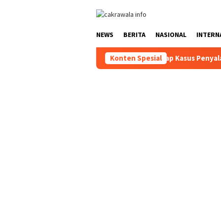
Loncat
ke
konten
NEWS
BERITA
NASIONAL
INTERN
hatan Gratis
Polisi Ungkap Kasus Penyalahgunaan BBM So
Konten Spesial