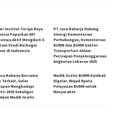
or Institut Toraja Raya
PT Jasa Raharja Dukung
nesia Paparkan 607
Sinergi Kementerian
siswa Aktif Mengikuti 6
Perhubungan, Kementerian
ram Studi Berbagai
BUMN dan BUMN Sektor
us di Indonesia
Transportasi dalam
Persiapan Penyelenggaraan
Angkutan Lebaran 2025
asa Raharja Bersama
Mudik Gratis BUMN Kembali
k Terkait, Gelar
Digelar, Wujud Nyata
iapan Menghadapi
Pelayanan BUMN untuk
itri 2025 Sekaligus
Masyarakat
kan Mudik Gratis