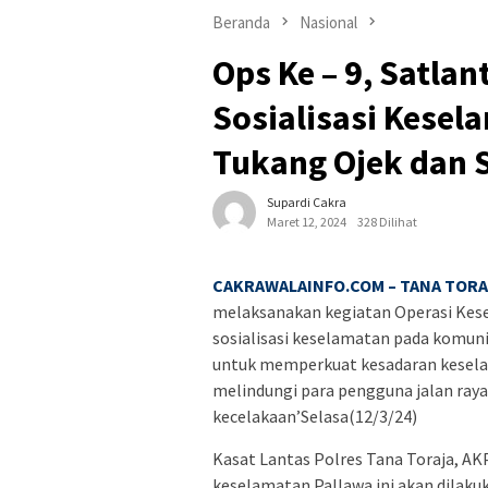
Beranda
Nasional
Ops Ke – 9, Satlan
Sosialisasi Kese
Tukang Ojek dan 
Supardi Cakra
Maret 12, 2024
328 Dilihat
CAKRAWALAINFO.COM – TANA TOR
melaksanakan kegiatan Operasi Kese
sosialisasi keselamatan pada komunit
untuk memperkuat kesadaran keselamat
melindungi para pengguna jalan raya
kecelakaan’Selasa(12/3/24)
Kasat Lantas Polres Tana Toraja, AK
keselamatan Pallawa ini akan dilakuk