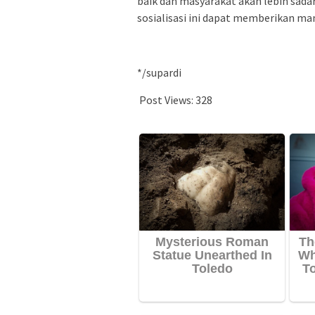
baik dan masyarakat akan lebih sada
sosialisasi ini dapat memberikan ma
*/supardi
Post Views:
328