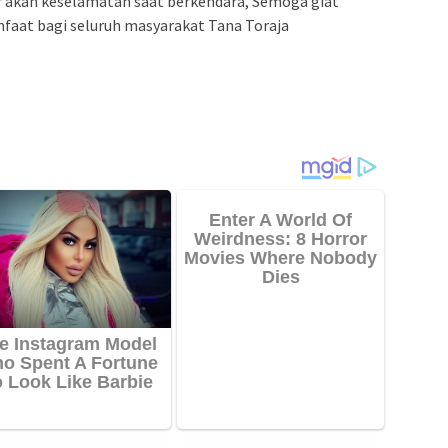
r akan keselamatan saat berkendara, Semoga giat
nfaat bagi seluruh masyarakat Tana Toraja