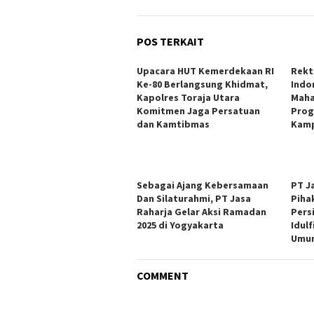
POS TERKAIT
Upacara HUT Kemerdekaan RI
Rekt
Ke-80 Berlangsung Khidmat,
Indo
Kapolres Toraja Utara
Maha
Komitmen Jaga Persatuan
Prog
dan Kamtibmas
Kamp
Sebagai Ajang Kebersamaan
PT J
Dan Silaturahmi, PT Jasa
Piha
Raharja Gelar Aksi Ramadan
Pers
2025 di Yogyakarta
Idulf
Umum
COMMENT