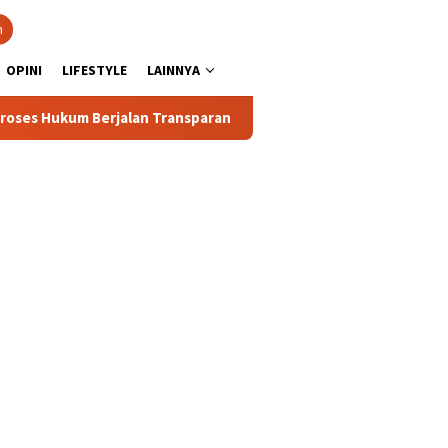
n
OPINI
LIFESTYLE
LAINNYA
rjalan Transparan
Polisi Tetapkan 3 Orang Tersangka Ba