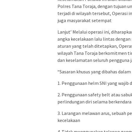
Polres Tana Toraja, dengan tujuan u
terjadi di wilayah tersebut, Operasi
juga masyarakat setempat
Lanjut’ Melalui operasi ini, dihara
angka kecelakaan lalu lintas dengan
aturan yang telah ditetapkan, Opera
wilayah Tana Toraja berkomitmen t
dan keselamatan seluruh pengguna j
“Sasaran khusus yang dibahas dalam s
1. Penggunaan helm SNI yang wajib 
2. Penggunaan safety belt atau sa
perlindungan diri selama berkendara
3. Larangan melawan arus, sebuah p
kecelakaan
4. Tidak menggunakan telepon gengg