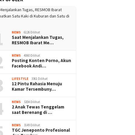
1
NEWS
6126 Dilihat
Saat Menjalankan Tugas,
RESMOB Ibarat Me…
2
NEWS
4060 Dilihat
Posting Konten Porno, Akun
Facebook Andi…
3
LIFESTYLE
3361 Dilihat
12 Pintu Rahasia Menuju
Kamar Tersembuny…
4
NEWS
3204 Dilihat
2 Anak Tewas Tenggelam
saat Berenang di …
5
NEWS
3149 Dilihat
TGC Jeneponto Profesional