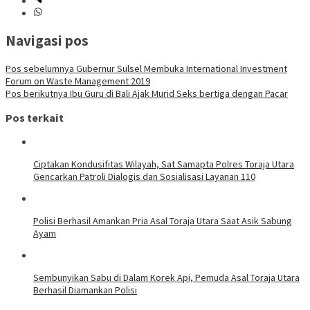
Navigasi pos
Pos sebelumnya
Gubernur Sulsel Membuka International Investment
Forum on Waste Management 2019
Pos berikutnya
Ibu Guru di Bali Ajak Murid Seks bertiga dengan Pacar
Pos terkait
Ciptakan Kondusifitas Wilayah, Sat Samapta Polres Toraja Utara
Gencarkan Patroli Dialogis dan Sosialisasi Layanan 110
Polisi Berhasil Amankan Pria Asal Toraja Utara Saat Asik Sabung
Ayam
Sembunyikan Sabu di Dalam Korek Api, Pemuda Asal Toraja Utara
Berhasil Diamankan Polisi