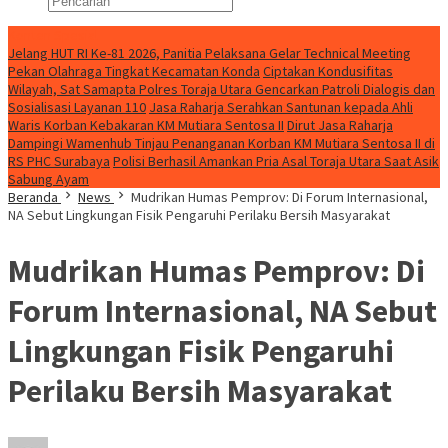
Konten Spesial
Jelang HUT RI Ke-81 2026, Panitia Pelaksana Gelar Technical Meeting
Pekan Olahraga Tingkat Kecamatan Konda
Ciptakan Kondusifitas
Wilayah, Sat Samapta Polres Toraja Utara Gencarkan Patroli Dialogis dan
Sosialisasi Layanan 110
Jasa Raharja Serahkan Santunan kepada Ahli
Waris Korban Kebakaran KM Mutiara Sentosa II
Dirut Jasa Raharja
Dampingi Wamenhub Tinjau Penanganan Korban KM Mutiara Sentosa II di
RS PHC Surabaya
Polisi Berhasil Amankan Pria Asal Toraja Utara Saat Asik
Sabung Ayam
Beranda
News
Mudrikan Humas Pemprov: Di Forum Internasional,
NA Sebut Lingkungan Fisik Pengaruhi Perilaku Bersih Masyarakat
Mudrikan Humas Pemprov: Di
Forum Internasional, NA Sebut
Lingkungan Fisik Pengaruhi
Perilaku Bersih Masyarakat