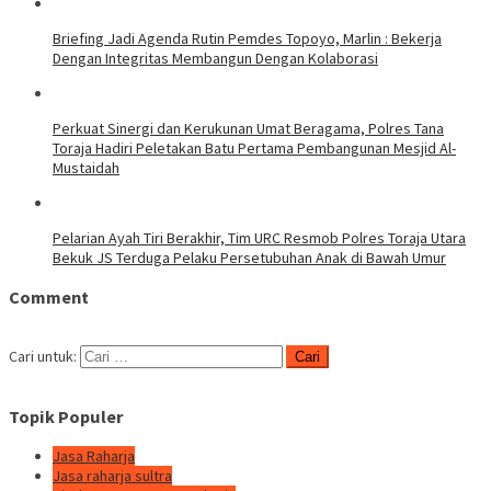
Briefing Jadi Agenda Rutin Pemdes Topoyo, Marlin : Bekerja
Dengan Integritas Membangun Dengan Kolaborasi
Perkuat Sinergi dan Kerukunan Umat Beragama, Polres Tana
Toraja Hadiri Peletakan Batu Pertama Pembangunan Mesjid Al-
Mustaidah
Pelarian Ayah Tiri Berakhir, Tim URC Resmob Polres Toraja Utara
Bekuk JS Terduga Pelaku Persetubuhan Anak di Bawah Umur
Comment
Cari untuk:
Topik Populer
Jasa Raharja
Jasa raharja sultra