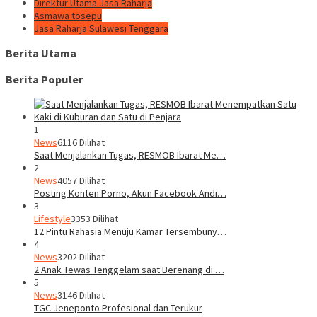
Direktur Utama Jasa Raharja
Asmawa tosepu
Jasa Raharja Sulawesi Tenggara
Berita Utama
Berita Populer
1
News
6116 Dilihat
Saat Menjalankan Tugas, RESMOB Ibarat Me…
2
News
4057 Dilihat
Posting Konten Porno, Akun Facebook Andi…
3
Lifestyle
3353 Dilihat
12 Pintu Rahasia Menuju Kamar Tersembuny…
4
News
3202 Dilihat
2 Anak Tewas Tenggelam saat Berenang di …
5
News
3146 Dilihat
TGC Jeneponto Profesional dan Terukur