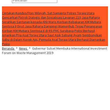
Konten Spesial
Ciptakan Kondusifitas Wilayah, Sat Samapta Polres Toraja Utara
Gencarkan Patroli Dialogis dan Sosialisasi Layanan 110
Jasa Raharja
Serahkan Santunan kepada Ahli Waris Korban Kebakaran KM Mutiara
Sentosa II
Dirut Jasa Raharja Dampingi Wamenhub Tinjau Penanganan
Korban KM Mutiara Sentosa II di RS PHC Surabaya
Polisi Berhasil
Amankan Pria Asal Toraja Utara Saat Asik Sabung Ayam
Sembunyikan
Sabu di Dalam Korek Api, Pemuda Asal Toraja Utara Berhasil Diamankan
Polisi
Beranda
News
Gubernur Sulsel Membuka International Investment
Forum on Waste Management 2019