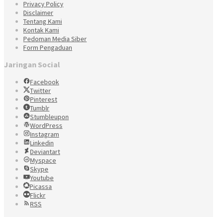
Privacy Policy
Disclaimer
Tentang Kami
Kontak Kami
Pedoman Media Siber
Form Pengaduan
Jaringan Social
Facebook
Twitter
Pinterest
Tumblr
Stumbleupon
WordPress
Instagram
Linkedin
Deviantart
Myspace
Skype
Youtube
Picassa
Flickr
RSS