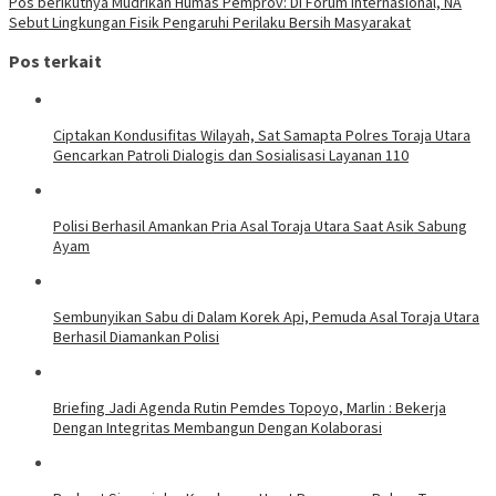
Pos berikutnya
Mudrikan Humas Pemprov: Di Forum Internasional, NA
Sebut Lingkungan Fisik Pengaruhi Perilaku Bersih Masyarakat
Pos terkait
Ciptakan Kondusifitas Wilayah, Sat Samapta Polres Toraja Utara
Gencarkan Patroli Dialogis dan Sosialisasi Layanan 110
Polisi Berhasil Amankan Pria Asal Toraja Utara Saat Asik Sabung
Ayam
Sembunyikan Sabu di Dalam Korek Api, Pemuda Asal Toraja Utara
Berhasil Diamankan Polisi
Briefing Jadi Agenda Rutin Pemdes Topoyo, Marlin : Bekerja
Dengan Integritas Membangun Dengan Kolaborasi