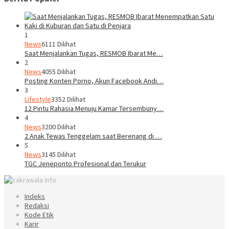
1
News
6111 Dilihat
Saat Menjalankan Tugas, RESMOB Ibarat Me…
2
News
4055 Dilihat
Posting Konten Porno, Akun Facebook Andi…
3
Lifestyle
3352 Dilihat
12 Pintu Rahasia Menuju Kamar Tersembuny…
4
News
3200 Dilihat
2 Anak Tewas Tenggelam saat Berenang di …
5
News
3145 Dilihat
TGC Jeneponto Profesional dan Terukur
Indeks
Redaksi
Kode Etik
Karir