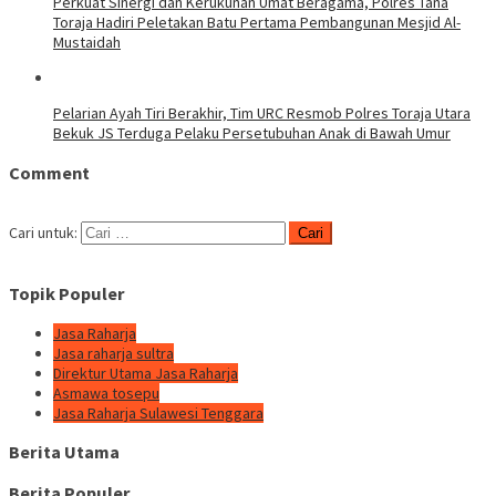
Perkuat Sinergi dan Kerukunan Umat Beragama, Polres Tana
Toraja Hadiri Peletakan Batu Pertama Pembangunan Mesjid Al-
Mustaidah
Pelarian Ayah Tiri Berakhir, Tim URC Resmob Polres Toraja Utara
Bekuk JS Terduga Pelaku Persetubuhan Anak di Bawah Umur
Comment
Cari untuk:
Topik Populer
Jasa Raharja
Jasa raharja sultra
Direktur Utama Jasa Raharja
Asmawa tosepu
Jasa Raharja Sulawesi Tenggara
Berita Utama
Berita Populer