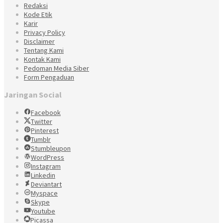
Redaksi
Kode Etik
Karir
Privacy Policy
Disclaimer
Tentang Kami
Kontak Kami
Pedoman Media Siber
Form Pengaduan
Jaringan Social
Facebook
Twitter
Pinterest
Tumblr
Stumbleupon
WordPress
Instagram
Linkedin
Deviantart
Myspace
Skype
Youtube
Picassa