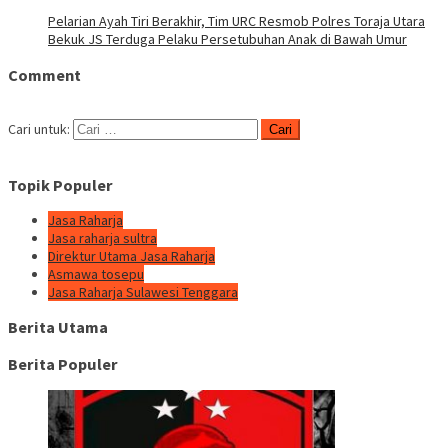
Pelarian Ayah Tiri Berakhir, Tim URC Resmob Polres Toraja Utara
Bekuk JS Terduga Pelaku Persetubuhan Anak di Bawah Umur
Comment
Cari untuk:
Topik Populer
Jasa Raharja
Jasa raharja sultra
Direktur Utama Jasa Raharja
Asmawa tosepu
Jasa Raharja Sulawesi Tenggara
Berita Utama
Berita Populer