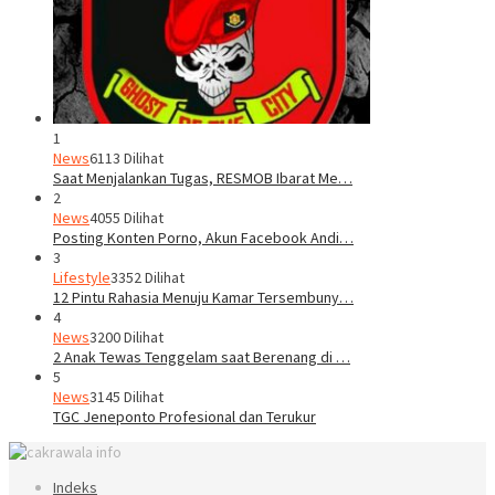
1
News
6113 Dilihat
Saat Menjalankan Tugas, RESMOB Ibarat Me…
2
News
4055 Dilihat
Posting Konten Porno, Akun Facebook Andi…
3
Lifestyle
3352 Dilihat
12 Pintu Rahasia Menuju Kamar Tersembuny…
4
News
3200 Dilihat
2 Anak Tewas Tenggelam saat Berenang di …
5
News
3145 Dilihat
TGC Jeneponto Profesional dan Terukur
Indeks