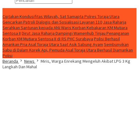
Konten Spesial
Ciptakan Kondusifitas Wilayah, Sat Samapta Polres Toraja Utara
Gencarkan Patroli Dialogis dan Sosialisasi Layanan 110
Jasa Raharja
Serahkan Santunan kepada Ahli Waris Korban Kebakaran KM Mutiara
Sentosa II
Dirut Jasa Raharja Dampingi Wamenhub Tinjau Penanganan
Korban KM Mutiara Sentosa II di RS PHC Surabaya
Polisi Berhasil
Amankan Pria Asal Toraja Utara Saat Asik Sabung Ayam
Sembunyikan
Sabu di Dalam Korek Api, Pemuda Asal Toraja Utara Berhasil Diamankan
Polisi
Beranda
News
Miris, Warga Enrekang Mengeluh Akibat LPG 3 Kg
Langkah Dan Mahal