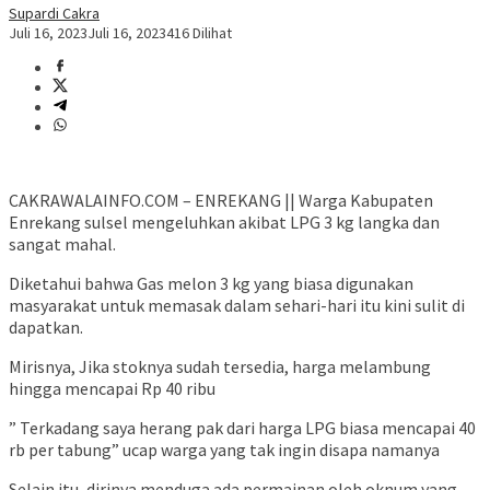
Supardi Cakra
Juli 16, 2023
Juli 16, 2023
416 Dilihat
CAKRAWALAINFO.COM – ENREKANG || Warga Kabupaten
Enrekang sulsel mengeluhkan akibat LPG 3 kg langka dan
sangat mahal.
Diketahui bahwa Gas melon 3 kg yang biasa digunakan
masyarakat untuk memasak dalam sehari-hari itu kini sulit di
dapatkan.
Mirisnya, Jika stoknya sudah tersedia, harga melambung
hingga mencapai Rp 40 ribu
” Terkadang saya herang pak dari harga LPG biasa mencapai 40
rb per tabung” ucap warga yang tak ingin disapa namanya
Selain itu, dirinya menduga ada permainan oleh oknum yang