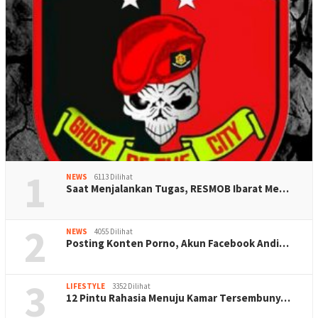
1
NEWS
6113 Dilihat
Saat Menjalankan Tugas, RESMOB Ibarat Me…
2
NEWS
4055 Dilihat
Posting Konten Porno, Akun Facebook Andi…
3
LIFESTYLE
3352 Dilihat
12 Pintu Rahasia Menuju Kamar Tersembuny…