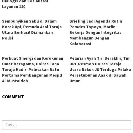
Dialogis dan Sosialisasi
Layanan 110
Sembunyikan Sabu di Dalam
Briefing Jadi Agenda Rutin
Korek Api, Pemuda Asal Toraja
Pemdes Topoyo, Marlin :
Utara Berhasil Diamankan
Bekerja Dengan Integritas
Polisi
Membangun Dengan
Kolaborasi
Perkuat Sinergi dan Kerukunan
Pelarian Ayah Tiri Berakhir, Tim
Umat Beragama, Polres Tana
URC Resmob Polres Toraja
Toraja Hadiri Peletakan Batu
Utara Bekuk JS Terduga Pelaku
Pertama Pembangunan Mesjid
Persetubuhan Anak di Bawah
Al-Mustaidah
Umur
COMMENT
Cari
untuk: