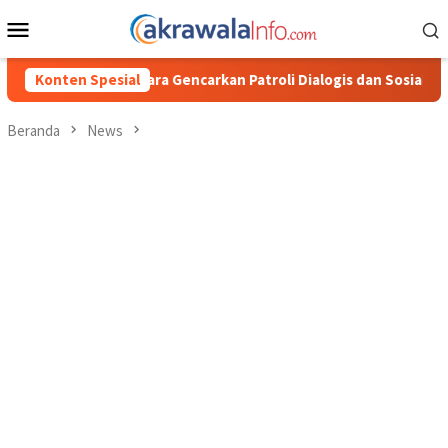
Loncat
Menu
ke
Mobile
konten
res Toraja Utara Gencarkan Patroli Dialogis dan Sosialisasi Laya
Konten Spesial
Beranda
News