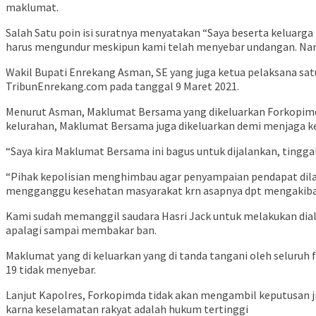
maklumat.
Salah Satu poin isi suratnya menyatakan “Saya beserta keluarg
harus mengundur meskipun kami telah menyebar undangan. Namun 
Wakil Bupati Enrekang Asman, SE yang juga ketua pelaksana sa
TribunEnrekang.com pada tanggal 9 Maret 2021.
Menurut Asman, Maklumat Bersama yang dikeluarkan Forkopimda 
kelurahan, Maklumat Bersama juga dikeluarkan demi menjaga ke
“Saya kira Maklumat Bersama ini bagus untuk dijalankan, tingg
“Pihak kepolisian menghimbau agar penyampaian pendapat dilak
mengganggu kesehatan masyarakat krn asapnya dpt mengakibat
Kami sudah memanggil saudara Hasri Jack untuk melakukan dial
apalagi sampai membakar ban.
Maklumat yang di keluarkan yang di tanda tangani oleh selur
19 tidak menyebar.
Lanjut Kapolres, Forkopimda tidak akan mengambil keputusan j
karna keselamatan rakyat adalah hukum tertinggi