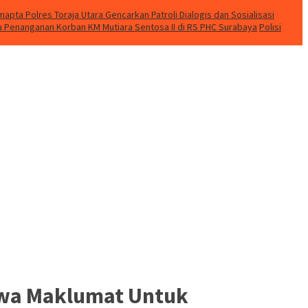
apta Polres Toraja Utara Gencarkan Patroli Dialogis dan Sosialisasi
u Penanganan Korban KM Mutiara Sentosa II di RS PHC Surabaya
Polisi
hwa Maklumat Untuk