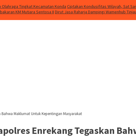
kan Olahraga Tingkat Kecamatan Konda
Ciptakan Kondusifitas Wilayah, Sat Sam
bakaran KM Mutiara Sentosa II
Dirut Jasa Raharja Dampingi Wamenhub Tinja
n Bahwa Maklumat Untuk Kepentingan Masyarakat
apolres Enrekang Tegaskan Ba