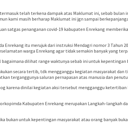
a termasuk telah terkena dampak atas Maklumat ini, sebab bulan
kami masih berharap Maklumat ini jgn sampai berkepanjangan. Ji
tuan satgas penanganan covid-19 kabupaten Enrekang memberikan 
Enrekang itu merujuk dari instruksi Mendagri nomor 3 Tahun 20
selamatan warga Enrekang agar tidak semakin banyak yang terpa
al bagaimana dilihat range waktunya sebab ini untuk kepentinga
ukan secara tertib, tdk mengganggu kegiatan masyarakat dan ti
kan terganggunya saluran pernapasan atas manusia dan penutup
og karena dinilai kegiatan aksi tersebut mengganggu ketertiban
uh forkopimda Kabupaten Enrekang merupakan Langkah-langkah d
ika bukan untuk kepentingan masyarakat atau orang banyak buka