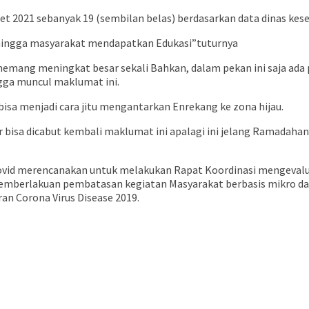
et 2021 sebanyak 19 (sembilan belas) berdasarkan data dinas kes
hingga masyarakat mendapatkan Edukasi”tuturnya
memang meningkat besar sekali Bahkan, dalam pekan ini saja ada 
gga muncul maklumat ini.
sa menjadi cara jitu mengantarkan Enrekang ke zona hijau.
bisa dicabut kembali maklumat ini apalagi ini jelang Ramadahan 
ovid merencanakan untuk melakukan Rapat Koordinasi mengevalu
 pemberlakuan pembatasan kegiatan Masyarakat berbasis mikro 
an Corona Virus Disease 2019.