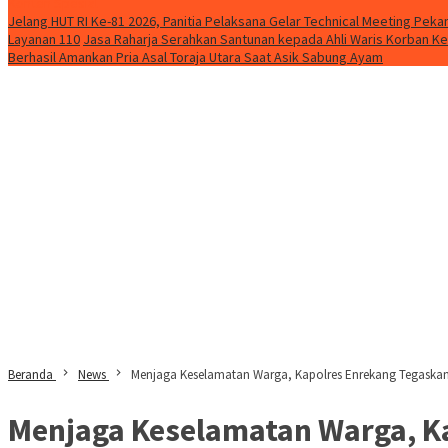
Konten Spesial
Jelang HUT RI Ke-81 2026, Panitia Pelaksana Gelar Technical Meeting Pe
Layanan 110
Jasa Raharja Serahkan Santunan kepada Ahli Waris Korban Ke
Berhasil Amankan Pria Asal Toraja Utara Saat Asik Sabung Ayam
Beranda
News
Menjaga Keselamatan Warga, Kapolres Enrekang Tegaska
Menjaga Keselamatan Warga, K