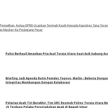
 Pemulihan, Ketua DPRD Ucapkan Terimah Kasih Kepada Kapolres Tana Toraj
kan Masker Ke Pedagang Pasar
Polisi Berhasil Amankan Pria Asal Toraja Utara Saat Asik Sabung A
Briefing Jadi Agenda Rutin Pemdes Topoyo, Marlin : Bekerja Denga
Integritas Membangun Dengan Kolaborasi
Pelarian Ayah Tiri Berakhir, Tim URC Resmob Polres Toraja Utara B
JS Terduga Pelaku Persetubuhan Anak di Bawah Umur