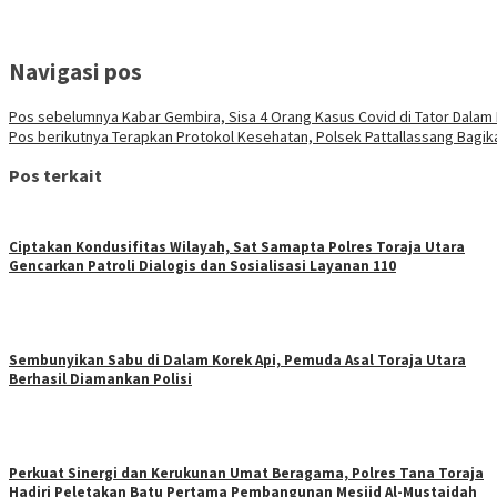
Navigasi pos
Pos sebelumnya
Kabar Gembira, Sisa 4 Orang Kasus Covid di Tator Dalam
Pos berikutnya
Terapkan Protokol Kesehatan, Polsek Pattallassang Bagi
Pos terkait
Ciptakan Kondusifitas Wilayah, Sat Samapta Polres Toraja Utara
Gencarkan Patroli Dialogis dan Sosialisasi Layanan 110
Sembunyikan Sabu di Dalam Korek Api, Pemuda Asal Toraja Utara
Berhasil Diamankan Polisi
Perkuat Sinergi dan Kerukunan Umat Beragama, Polres Tana Toraja
Hadiri Peletakan Batu Pertama Pembangunan Mesjid Al-Mustaidah