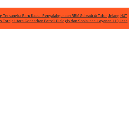
ng Tersangka Baru Kasus Penyalahgunaan BBM Subsidi di Tator
Jelang HUT
 Toraja Utara Gencarkan Patroli Dialogis dan Sosialisasi Layanan 110
Jasa