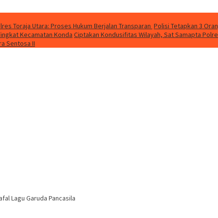
lres Toraja Utara: Proses Hukum Berjalan Transparan
Polisi Tetapkan 3 Ora
a Tingkat Kecamatan Konda
Ciptakan Kondusifitas Wilayah, Sat Samapta Polres
a Sentosa II
afal Lagu Garuda Pancasila