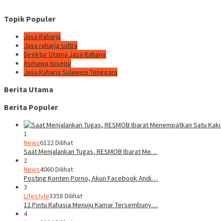
Topik Populer
Jasa Raharja
Jasa raharja sultra
Direktur Utama Jasa Raharja
Asmawa tosepu
Jasa Raharja Sulawesi Tenggara
Berita Utama
Berita Populer
1
News
6122 Dilihat
Saat Menjalankan Tugas, RESMOB Ibarat Me…
2
News
4060 Dilihat
Posting Konten Porno, Akun Facebook Andi…
3
Lifestyle
3358 Dilihat
12 Pintu Rahasia Menuju Kamar Tersembuny…
4