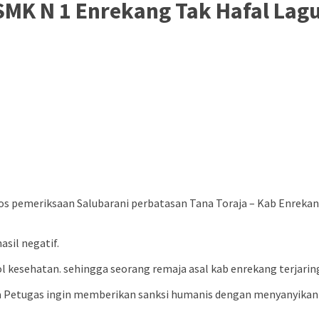
SMK N 1 Enrekang Tak Hafal Lag
os pemeriksaan Salubarani perbatasan Tana Toraja – Kab Enrekan
sil negatif.
l kesehatan. sehingga seorang remaja asal kab enrekang terjarin
 Petugas ingin memberikan sanksi humanis dengan menyanyikan l