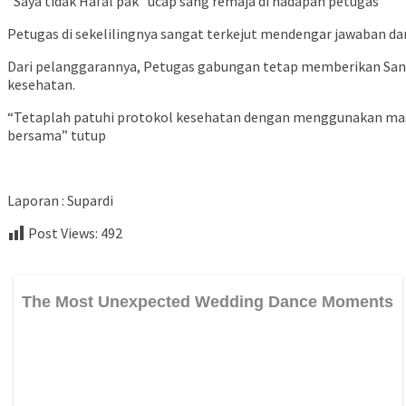
“Saya tidak Hafal pak” ucap sang remaja di hadapan petugas
Petugas di sekelilingnya sangat terkejut mendengar jawaban dar
Dari pelanggarannya, Petugas gabungan tetap memberikan Sank
kesehatan.
“Tetaplah patuhi protokol kesehatan dengan menggunakan masker
bersama” tutup
Laporan : Supardi
Post Views:
492