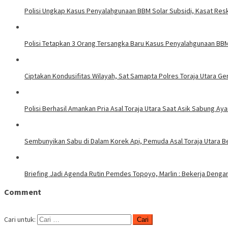
Polisi Ungkap Kasus Penyalahgunaan BBM Solar Subsidi, Kasat Resk
Polisi Tetapkan 3 Orang Tersangka Baru Kasus Penyalahgunaan BBM 
Ciptakan Kondusifitas Wilayah, Sat Samapta Polres Toraja Utara Gen
Polisi Berhasil Amankan Pria Asal Toraja Utara Saat Asik Sabung Ay
Sembunyikan Sabu di Dalam Korek Api, Pemuda Asal Toraja Utara Be
Briefing Jadi Agenda Rutin Pemdes Topoyo, Marlin : Bekerja Deng
Comment
Cari untuk: