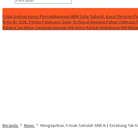
Konten Spesial
Polisi Ungkap Kasus Penyalahgunaan BBM Solar Subsidi, Kasat Reskrim Po
RI Ke-81 2026, Panitia Pelaksana Gelar Technical Meeting Pekan Olahrag
Raharja Serahkan Santunan kepada Ahli Waris Korban Kebakaran KM Mutiar
Beranda
News
Mengejutkan..!! Anak Sekolah SMK N 1 Enrekang Tak H