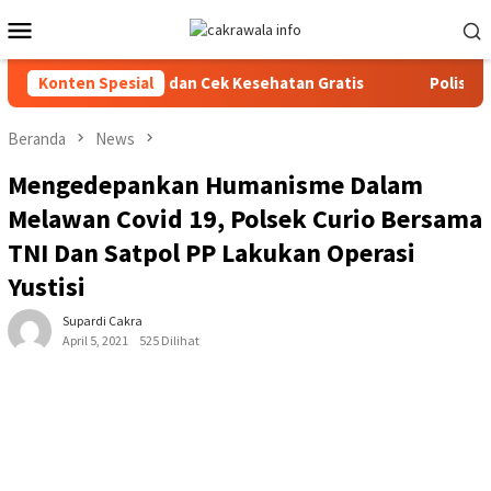
Loncat
Menu
ke
Mobile
konten
 Terintegrasi dan Cek Kesehatan Gratis
Konten Spesial
Polisi Ungkap 
Beranda
News
Mengedepankan Humanisme Dalam
Melawan Covid 19, Polsek Curio Bersama
TNI Dan Satpol PP Lakukan Operasi
Yustisi
Supardi Cakra
April 5, 2021
525 Dilihat