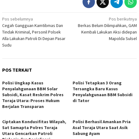
Navigasi
Pos sebelumnya
Pos berikutnya
Cegah Gangguan Kamtibmas Dan
Berkas Belum Dilimpahkan, GAM
pos
Tindak Kriminal, Personil Polsek
Kembali Lakukan Aksi didepan
Alla Lakukan Patroli Di Depan Pasar
Mapolda Sulsel
Sudu
POS TERKAIT
Polisi Ungkap Kasus
Polisi Tetapkan 3 Orang
Penyalahgunaan BBM Solar
Tersangka Baru Kasus
Subsidi, Kasat Reskrim Polres
Penyalahgunaan BBM Subsidi
Toraja Utara: Proses Hukum
di Tator
Berjalan Transparan
Ciptakan Kondusifitas Wilayah,
Polisi Berhasil Amankan Pria
Sat Samapta Polres Toraja
Asal Toraja Utara Saat Asik
Utara Gencarkan Patroli
Sabung Ayam