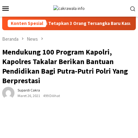
Loncat
Menu
ke
Mobile
konten
apkan 3 Orang Tersangka Baru Kasus Penyalahgunaan BBM Subsidi 
Konten Spesial
Beranda
News
Mendukung 100 Program Kapolri,
Kapolres Takalar Berikan Bantuan
Pendidikan Bagi Putra-Putri Polri Yang
Berprestasi
Supardi Cakra
Maret 26, 2021
499 Dilihat