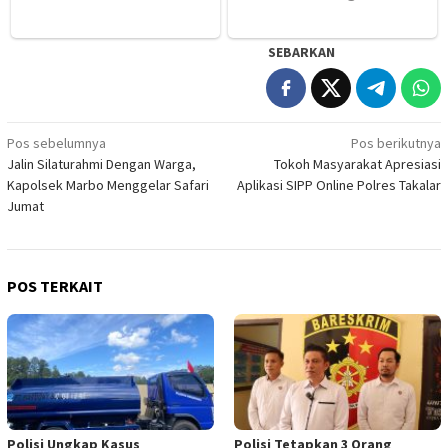
SEBARKAN
Navigasi
Pos sebelumnya
Pos berikutnya
Jalin Silaturahmi Dengan Warga,
Tokoh Masyarakat Apresiasi
pos
Kapolsek Marbo Menggelar Safari
Aplikasi SIPP Online Polres Takalar
Jumat
POS TERKAIT
Polisi Ungkap Kasus
Polisi Tetapkan 3 Orang