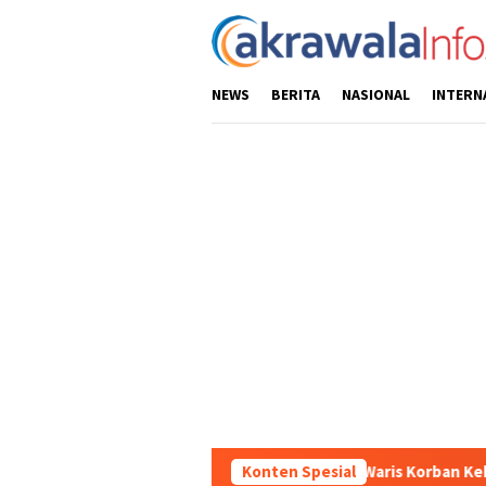
Loncat
ke
konten
NEWS
BERITA
NASIONAL
INTERN
kan Santunan kepada Ahli Waris Korban Kebakaran KM Mutiara Sen
Konten Spesial