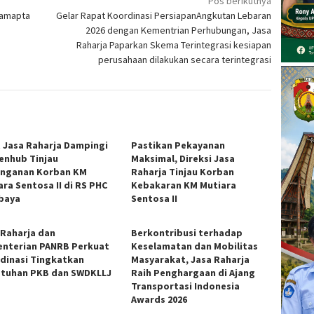
Pos berikutnya
Samapta
Gelar Rapat Koordinasi PersiapanAngkutan Lebaran
2026 dengan Kementrian Perhubungan, Jasa
Raharja Paparkan Skema Terintegrasi kesiapan
perusahaan dilakukan secara terintegrasi
t Jasa Raharja Dampingi
Pastikan Pekayanan
nhub Tinjau
Maksimal, Direksi Jasa
nganan Korban KM
Raharja Tinjau Korban
ara Sentosa II di RS PHC
Kebakaran KM Mutiara
baya
Sentosa II
 Raharja dan
Berkontribusi terhadap
nterian PANRB Perkuat
Keselamatan dan Mobilitas
dinasi Tingkatkan
Masyarakat, Jasa Raharja
tuhan PKB dan SWDKLLJ
Raih Penghargaan di Ajang
Transportasi Indonesia
Awards 2026