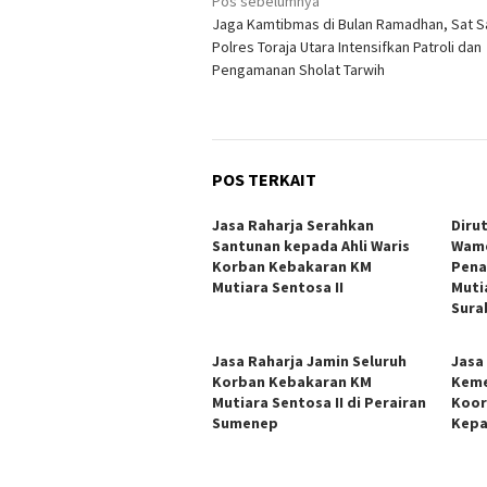
Navigasi
Pos sebelumnya
Jaga Kamtibmas di Bulan Ramadhan, Sat 
pos
Polres Toraja Utara Intensifkan Patroli dan
Pengamanan Sholat Tarwih
POS TERKAIT
Jasa Raharja Serahkan
Diru
Santunan kepada Ahli Waris
Wame
Korban Kebakaran KM
Pena
Mutiara Sentosa II
Muti
Sura
Jasa Raharja Jamin Seluruh
Jasa
Korban Kebakaran KM
Keme
Mutiara Sentosa II di Perairan
Koor
Sumenep
Kepa