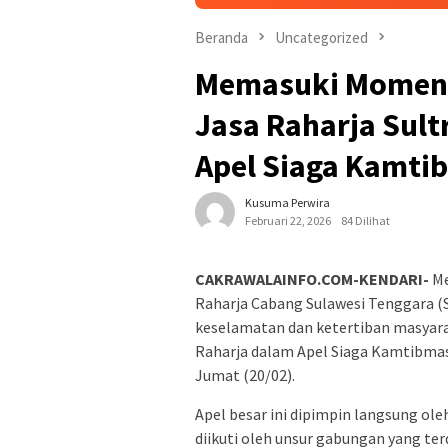
Beranda
Uncategorized
Memasuki Moment
Jasa Raharja Sult
Apel Siaga Kamti
Kusuma Perwira
Februari 22, 2026
84 Dilihat
CAKRAWALAINFO.COM-KENDARI-
Me
Raharja Cabang Sulawesi Tenggara 
keselamatan dan ketertiban masyaraka
Raharja dalam Apel Siaga Kamtibmas 
Jumat (20/02).
Apel besar ini dipimpin langsung oleh
diikuti oleh unsur gabungan yang ter