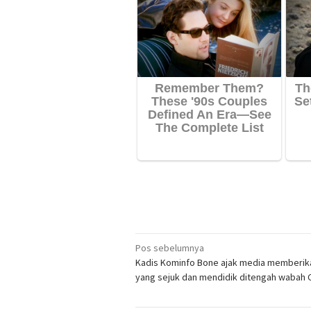
Navigasi
Pos sebelumnya
Kadis Kominfo Bone ajak media memberika
pos
yang sejuk dan mendidik ditengah wabah 