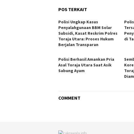
POS TERKAIT
Polisi Ungkap Kasus
Poli
Penyalahgunaan BBM Solar
Ters
Subsidi, Kasat Reskrim Polres
Peny
Toraja Utara: Proses Hukum
di T
Berjalan Transparan
Polisi Berhasil Amankan Pria
Semb
Asal Toraja Utara Saat Asik
Kore
Sabung Ayam
Tora
Diam
COMMENT