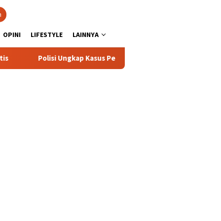
n
OPINI
LIFESTYLE
LAINNYA
lisi Ungkap Kasus Penyalahgunaan BBM Solar Subsidi, Kasat Resk