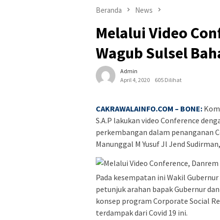
Beranda
News
Melalui Video Co
Wagub Sulsel Bah
Admin
April 4, 2020
605 Dilihat
CAKRAWALAINFO.COM – BONE:
Koma
S.A.P lakukan video Conference denga
perkembangan dalam penanganan Covi
Manunggal M Yusuf Jl Jend Sudirman,
Pada kesempatan ini Wakil Gubernur
petunjuk arahan bapak Gubernur da
konsep program Corporate Social R
terdampak dari Covid 19 ini.