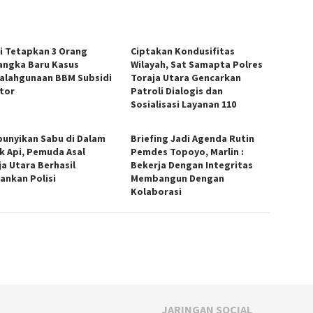
si Tetapkan 3 Orang
Ciptakan Kondusifitas
angka Baru Kasus
Wilayah, Sat Samapta Polres
alahgunaan BBM Subsidi
Toraja Utara Gencarkan
ator
Patroli Dialogis dan
Sosialisasi Layanan 110
unyikan Sabu di Dalam
Briefing Jadi Agenda Rutin
k Api, Pemuda Asal
Pemdes Topoyo, Marlin :
ja Utara Berhasil
Bekerja Dengan Integritas
ankan Polisi
Membangun Dengan
Kolaborasi
JARINGAN SOCIAL