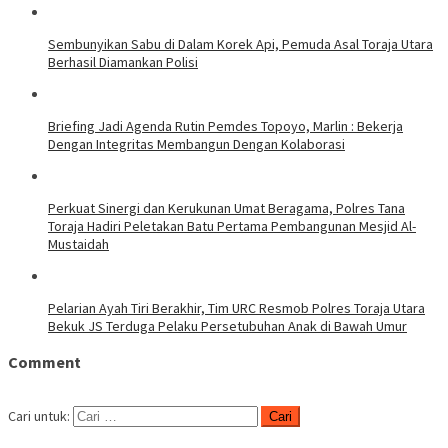
Sembunyikan Sabu di Dalam Korek Api, Pemuda Asal Toraja Utara
Berhasil Diamankan Polisi
Briefing Jadi Agenda Rutin Pemdes Topoyo, Marlin : Bekerja
Dengan Integritas Membangun Dengan Kolaborasi
Perkuat Sinergi dan Kerukunan Umat Beragama, Polres Tana
Toraja Hadiri Peletakan Batu Pertama Pembangunan Mesjid Al-
Mustaidah
Pelarian Ayah Tiri Berakhir, Tim URC Resmob Polres Toraja Utara
Bekuk JS Terduga Pelaku Persetubuhan Anak di Bawah Umur
Comment
Cari untuk: