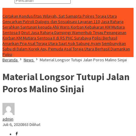
Konten Spesial
Ciptakan Kondusifitas Wilayah, Sat Samapta Polres Toraja Utara
Gencarkan Patroli Dialogis dan Sosialisasi Layanan 110
Jasa Raharja
Serahkan Santunan kepada Ahli Waris Korban Kebakaran KM Mutiara
Sentosa II
Dirut Jasa Raharja Dampingi Wamenhub Tinjau Penanganan
Korban KM Mutiara Sentosa II di RS PHC Surabaya
Polisi Berhasil
Amankan Pria Asal Toraja Utara Saat Asik Sabung Ayam
Sembunyikan
Sabu di Dalam Korek Api, Pemuda Asal Toraja Utara Berhasil Diamankan
Polisi
Beranda
News
Material Longsor Tutupi Jalan Poros Malino Sinjai
Material Longsor Tutupi Jalan
Poros Malino Sinjai
admin
Juli 6, 2020
863 Dilihat