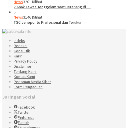
News
3201 Dilihat
2 Anak Tewas Tenggelam saat Berenang di …
5
News
3146 Dilihat
TGC Jeneponto Profesional dan Terukur
Indeks
Redaksi
Kode Etik
Karir
Privacy Policy
Disclaimer
Tentang Kami
Kontak Kami
Pedoman Media Siber
Form Pengaduan
Jaringan Social
Facebook
Twitter
Pinterest
Tumblr
Stumbleupon