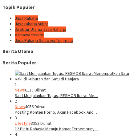
Topik Populer
Jasa Raharja
Jasa raharja sultra
Direktur Utama Jasa Raharja
Asmawa tosepu
Jasa Raharja Sulawesi Tenggara
Berita Utama
Berita Populer
1
News
6115 Dilihat
Saat Menjalankan Tugas, RESMOB Ibarat Me…
2
News
4056 Dilihat
Posting Konten Porno, Akun Facebook Andi…
3
Lifestyle
3353 Dilihat
12 Pintu Rahasia Menuju Kamar Tersembuny…
4