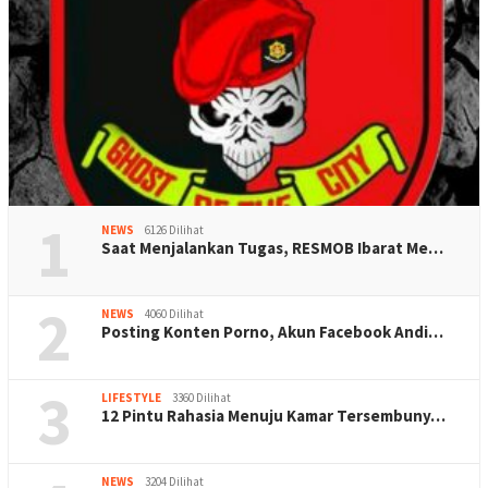
1
NEWS
6126 Dilihat
Saat Menjalankan Tugas, RESMOB Ibarat Me…
2
NEWS
4060 Dilihat
Posting Konten Porno, Akun Facebook Andi…
3
LIFESTYLE
3360 Dilihat
12 Pintu Rahasia Menuju Kamar Tersembuny…
NEWS
3204 Dilihat