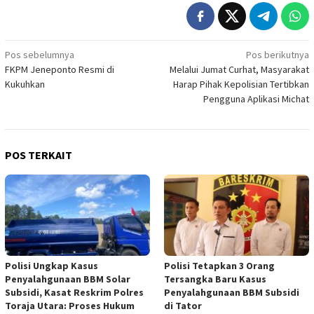
Navigasi
Pos sebelumnya
Pos berikutnya
FKPM Jeneponto Resmi di
Melalui Jumat Curhat, Masyarakat
pos
Kukuhkan
Harap Pihak Kepolisian Tertibkan
Pengguna Aplikasi Michat
POS TERKAIT
Polisi Ungkap Kasus
Polisi Tetapkan 3 Orang
Penyalahgunaan BBM Solar
Tersangka Baru Kasus
Subsidi, Kasat Reskrim Polres
Penyalahgunaan BBM Subsidi
Toraja Utara: Proses Hukum
di Tator