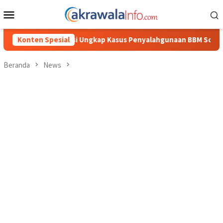
Loncat
Menu
ke
Mobile
konten
 Kasus Penyalahgunaan BBM Solar Subsidi, Kasat Reskrim Polres 
Konten Spesial
Beranda
News