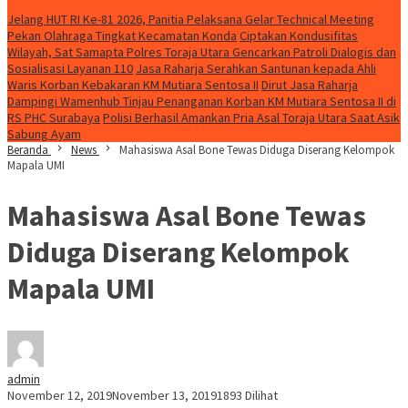
Konten Spesial
Jelang HUT RI Ke-81 2026, Panitia Pelaksana Gelar Technical Meeting
Pekan Olahraga Tingkat Kecamatan Konda
Ciptakan Kondusifitas
Wilayah, Sat Samapta Polres Toraja Utara Gencarkan Patroli Dialogis dan
Sosialisasi Layanan 110
Jasa Raharja Serahkan Santunan kepada Ahli
Waris Korban Kebakaran KM Mutiara Sentosa II
Dirut Jasa Raharja
Dampingi Wamenhub Tinjau Penanganan Korban KM Mutiara Sentosa II di
RS PHC Surabaya
Polisi Berhasil Amankan Pria Asal Toraja Utara Saat Asik
Sabung Ayam
Beranda
News
Mahasiswa Asal Bone Tewas Diduga Diserang Kelompok
Mapala UMI
Mahasiswa Asal Bone Tewas
Diduga Diserang Kelompok
Mapala UMI
admin
November 12, 2019
November 13, 2019
1893 Dilihat