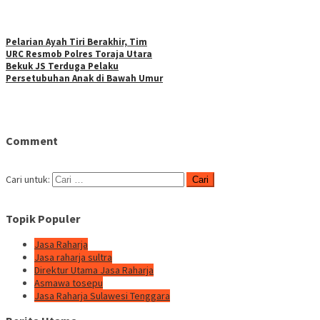
Pelarian Ayah Tiri Berakhir, Tim
URC Resmob Polres Toraja Utara
Bekuk JS Terduga Pelaku
Persetubuhan Anak di Bawah Umur
Comment
Cari untuk:
Topik Populer
Jasa Raharja
Jasa raharja sultra
Direktur Utama Jasa Raharja
Asmawa tosepu
Jasa Raharja Sulawesi Tenggara