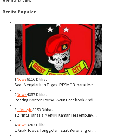
Berita Utama
Berita Populer
1
News
6116 Dilihat
Saat Menjalankan Tugas, RESMOB Ibarat Me…
2
News
4057 Dilihat
Posting Konten Porno, Akun Facebook Andi…
3
Lifestyle
3353 Dilihat
12 Pintu Rahasia Menuju Kamar Tersembuny…
4
News
3202 Dilihat
2 Anak Tewas Tenggelam saat Berenang di …