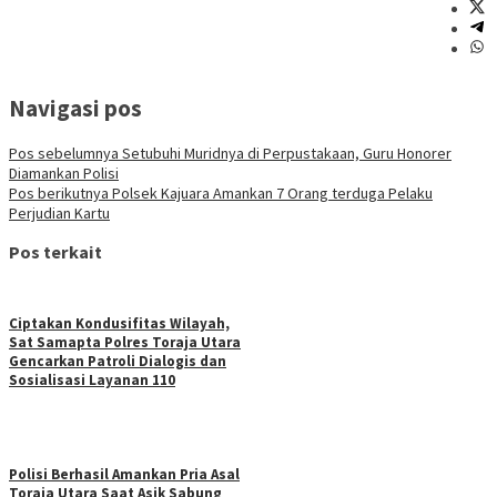
Navigasi pos
Pos sebelumnya
Setubuhi Muridnya di Perpustakaan, Guru Honorer
Diamankan Polisi
Pos berikutnya
Polsek Kajuara Amankan 7 Orang terduga Pelaku
Perjudian Kartu
Pos terkait
Ciptakan Kondusifitas Wilayah,
Sat Samapta Polres Toraja Utara
Gencarkan Patroli Dialogis dan
Sosialisasi Layanan 110
Polisi Berhasil Amankan Pria Asal
Toraja Utara Saat Asik Sabung