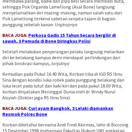
membawa parang, badik dan pipa besi secara membabi buta,
sehingga Pok Organda Lamellong (Asal Bone) langsung
menyelamatkan diri masing-masing, namun salah satu dari
Pok Lamellong terkena sabetan senjata tajam di bagian
punggung sebelah kanan.
Ungkapnya
BACA JUGA:
Perkosa Gadis 15 Tahun Secara bergilir di
sawah, 3 Pemuda di Bone Diringkus Polisi
Setelah melakukan penyerangan pelaku langsung melarikan
diri ke belakang kampus demi mendapat perlindungan dari
pihak birokrasi kampus,
lanjutnya
Kemudian pada Pukul 16.40 Wita, Korban tiba di IGD RS Ibnu
Sina dengan kondisi luka robek pada punggung belakang dan
luka lecet pada lutut dan kaki kiri dan pada pukul 18.00 Wita,
korban dinyatakan Meninggal Dunia oleh dr. Windy Nurul
Aisyiah (Dokter jaga RS Ibnu Sina).
BACA JUGA:
Curi ayam Bangkok, 3 Lelaki diamankan
Resmob Polres Bone
Korban diketahui bernama Andi Fredi Akirmas, lahir di Biccoing
15 Desember 1998 mahasiswa Fakultas Hukum UMI angkatan