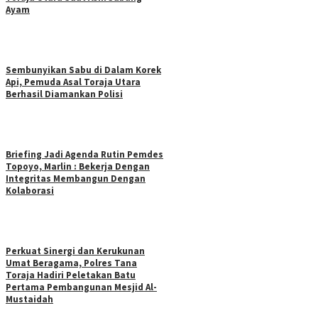
Ayam
Sembunyikan Sabu di Dalam Korek
Api, Pemuda Asal Toraja Utara
Berhasil Diamankan Polisi
Briefing Jadi Agenda Rutin Pemdes
Topoyo, Marlin : Bekerja Dengan
Integritas Membangun Dengan
Kolaborasi
Perkuat Sinergi dan Kerukunan
Umat Beragama, Polres Tana
Toraja Hadiri Peletakan Batu
Pertama Pembangunan Mesjid Al-
Mustaidah