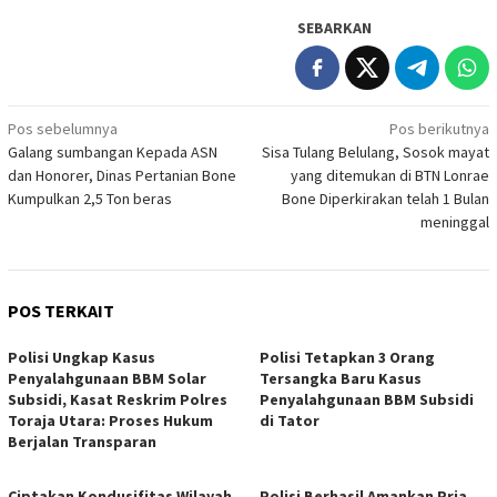
SEBARKAN
Navigasi
Pos sebelumnya
Pos berikutnya
Galang sumbangan Kepada ASN
Sisa Tulang Belulang, Sosok mayat
pos
dan Honorer, Dinas Pertanian Bone
yang ditemukan di BTN Lonrae
Kumpulkan 2,5 Ton beras
Bone Diperkirakan telah 1 Bulan
meninggal
POS TERKAIT
Polisi Ungkap Kasus
Polisi Tetapkan 3 Orang
Penyalahgunaan BBM Solar
Tersangka Baru Kasus
Subsidi, Kasat Reskrim Polres
Penyalahgunaan BBM Subsidi
Toraja Utara: Proses Hukum
di Tator
Berjalan Transparan
Ciptakan Kondusifitas Wilayah,
Polisi Berhasil Amankan Pria