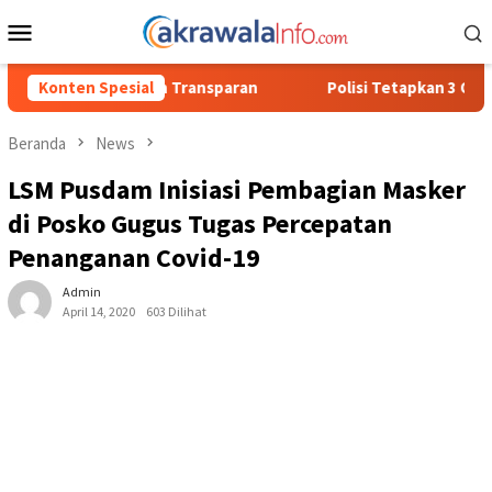
Loncat
Menu
ke
Mobile
konten
nsparan
Konten Spesial
Polisi Tetapkan 3 Orang Tersangka Baru Kasus Pe
Beranda
News
LSM Pusdam Inisiasi Pembagian Masker
di Posko Gugus Tugas Percepatan
Penanganan Covid-19
Admin
April 14, 2020
603 Dilihat