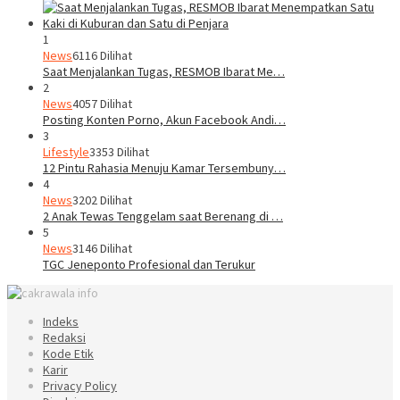
1
News
6116 Dilihat
Saat Menjalankan Tugas, RESMOB Ibarat Me…
2
News
4057 Dilihat
Posting Konten Porno, Akun Facebook Andi…
3
Lifestyle
3353 Dilihat
12 Pintu Rahasia Menuju Kamar Tersembuny…
4
News
3202 Dilihat
2 Anak Tewas Tenggelam saat Berenang di …
5
News
3146 Dilihat
TGC Jeneponto Profesional dan Terukur
Indeks
Redaksi
Kode Etik
Karir
Privacy Policy