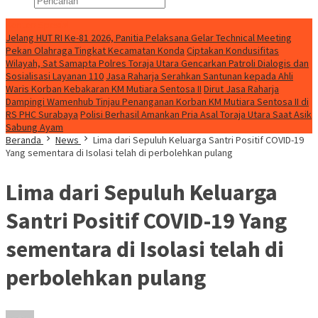
Konten Spesial
Jelang HUT RI Ke-81 2026, Panitia Pelaksana Gelar Technical Meeting
Pekan Olahraga Tingkat Kecamatan Konda
Ciptakan Kondusifitas
Wilayah, Sat Samapta Polres Toraja Utara Gencarkan Patroli Dialogis dan
Sosialisasi Layanan 110
Jasa Raharja Serahkan Santunan kepada Ahli
Waris Korban Kebakaran KM Mutiara Sentosa II
Dirut Jasa Raharja
Dampingi Wamenhub Tinjau Penanganan Korban KM Mutiara Sentosa II di
RS PHC Surabaya
Polisi Berhasil Amankan Pria Asal Toraja Utara Saat Asik
Sabung Ayam
Beranda
News
Lima dari Sepuluh Keluarga Santri Positif COVID-19
Yang sementara di Isolasi telah di perbolehkan pulang
Lima dari Sepuluh Keluarga
Santri Positif COVID-19 Yang
sementara di Isolasi telah di
perbolehkan pulang