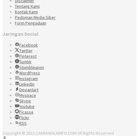
Disclaimer
Tentang Kami
Kontak Kami
Pedoman Media Siber
Form Pengaduan
Jaringan Social
Facebook
Twitter
Pinterest
Tumblr
Stumbleupon
WordPress
Instagram
Linkedin
Deviantart
Myspace
Skype
Youtube
Picassa
Flickr
RSS
Copyright © 2022 CAKRAWALAINFO.COM All Rights Reserved