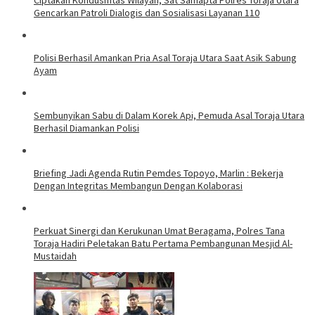
Ciptakan Kondusifitas Wilayah, Sat Samapta Polres Toraja Utara
Gencarkan Patroli Dialogis dan Sosialisasi Layanan 110
Polisi Berhasil Amankan Pria Asal Toraja Utara Saat Asik Sabung
Ayam
Sembunyikan Sabu di Dalam Korek Api, Pemuda Asal Toraja Utara
Berhasil Diamankan Polisi
Briefing Jadi Agenda Rutin Pemdes Topoyo, Marlin : Bekerja
Dengan Integritas Membangun Dengan Kolaborasi
Perkuat Sinergi dan Kerukunan Umat Beragama, Polres Tana
Toraja Hadiri Peletakan Batu Pertama Pembangunan Mesjid Al-
Mustaidah