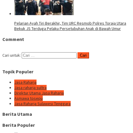
Pelarian Ayah Tiri Berakhir, Tim URC Resmob Polres Toraja Utara
Bekuk JS Terduga Pelaku Persetubuhan Anak di Bawah Umur
Comment
Cari untuk:
Topik Populer
Jasa Raharja
Jasa raharja sultra
Direktur Utama Jasa Raharja
Asmawa tosepu
Jasa Raharja Sulawesi Tenggara
Berita Utama
Berita Populer