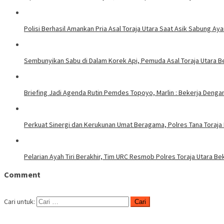
Polisi Berhasil Amankan Pria Asal Toraja Utara Saat Asik Sabung Ay
Sembunyikan Sabu di Dalam Korek Api, Pemuda Asal Toraja Utara Be
Briefing Jadi Agenda Rutin Pemdes Topoyo, Marlin : Bekerja Deng
Perkuat Sinergi dan Kerukunan Umat Beragama, Polres Tana Toraja
Pelarian Ayah Tiri Berakhir, Tim URC Resmob Polres Toraja Utara 
Comment
Cari untuk: