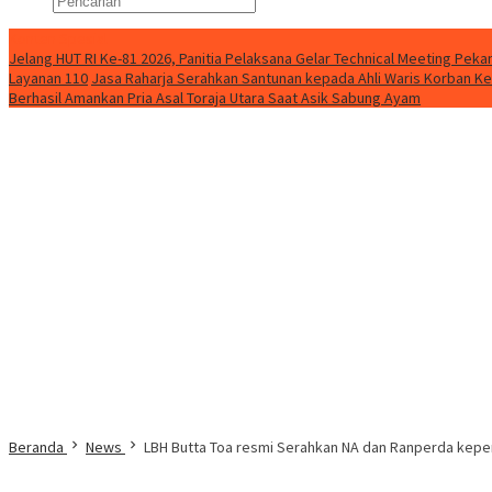
Konten Spesial
Jelang HUT RI Ke-81 2026, Panitia Pelaksana Gelar Technical Meeting Pe
Layanan 110
Jasa Raharja Serahkan Santunan kepada Ahli Waris Korban Ke
Berhasil Amankan Pria Asal Toraja Utara Saat Asik Sabung Ayam
Beranda
News
LBH Butta Toa resmi Serahkan NA dan Ranperda kep