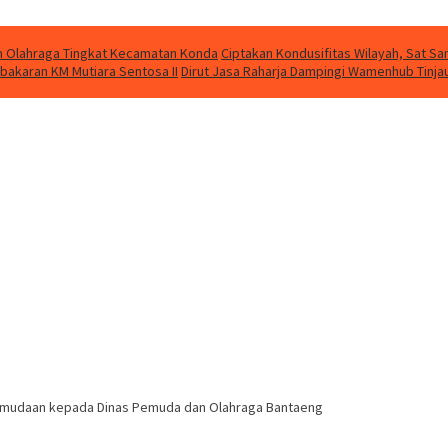
kan Olahraga Tingkat Kecamatan Konda
Ciptakan Kondusifitas Wilayah, Sat Sam
bakaran KM Mutiara Sentosa II
Dirut Jasa Raharja Dampingi Wamenhub Tinja
emudaan kepada Dinas Pemuda dan Olahraga Bantaeng