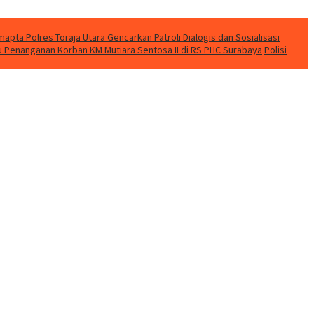
apta Polres Toraja Utara Gencarkan Patroli Dialogis dan Sosialisasi
u Penanganan Korban KM Mutiara Sentosa II di RS PHC Surabaya
Polisi