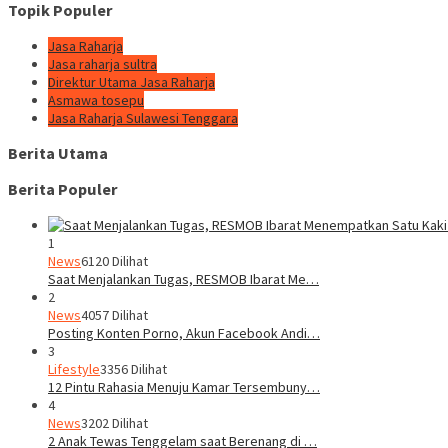
Topik Populer
Jasa Raharja
Jasa raharja sultra
Direktur Utama Jasa Raharja
Asmawa tosepu
Jasa Raharja Sulawesi Tenggara
Berita Utama
Berita Populer
1
News
6120 Dilihat
Saat Menjalankan Tugas, RESMOB Ibarat Me…
2
News
4057 Dilihat
Posting Konten Porno, Akun Facebook Andi…
3
Lifestyle
3356 Dilihat
12 Pintu Rahasia Menuju Kamar Tersembuny…
4
News
3202 Dilihat
2 Anak Tewas Tenggelam saat Berenang di …