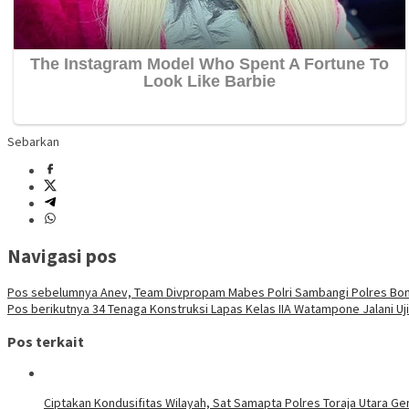
Sebarkan
Navigasi pos
Pos sebelumnya
Anev, Team Divpropam Mabes Polri Sambangi Polres Bo
Pos berikutnya
34 Tenaga Konstruksi Lapas Kelas IIA Watampone Jalani U
Pos terkait
Ciptakan Kondusifitas Wilayah, Sat Samapta Polres Toraja Utara Gen