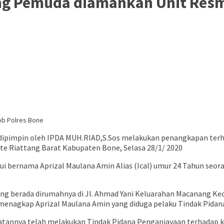
ng Pemuda diamankan Unit Resm
dipimpin oleh IPDA MUH.RIAD,S.Sos melakukan penangkapan terh
e Riattang Barat Kabupaten Bone, Selasa 28/1/ 2020
ui bernama Aprizal Maulana Amin Alias (Ical) umur 24 Tahun seo
ang berada dirumahnya di Jl. Ahmad Yani Keluarahan Macanang K
 menagkap Aprizal Maulana Amin yang diduga pelaku Tindak Pidan
rbuatannya telah melakukan Tindak Pidana Penganiayaan terhad