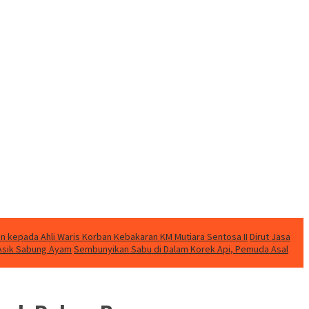
n kepada Ahli Waris Korban Kebakaran KM Mutiara Sentosa II
Dirut Jasa
t Asik Sabung Ayam
Sembunyikan Sabu di Dalam Korek Api, Pemuda Asal