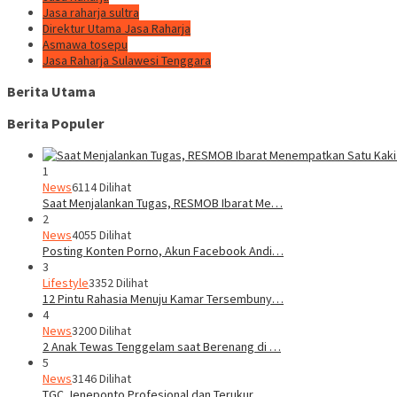
Jasa raharja sultra
Direktur Utama Jasa Raharja
Asmawa tosepu
Jasa Raharja Sulawesi Tenggara
Berita Utama
Berita Populer
1
News
6114 Dilihat
Saat Menjalankan Tugas, RESMOB Ibarat Me…
2
News
4055 Dilihat
Posting Konten Porno, Akun Facebook Andi…
3
Lifestyle
3352 Dilihat
12 Pintu Rahasia Menuju Kamar Tersembuny…
4
News
3200 Dilihat
2 Anak Tewas Tenggelam saat Berenang di …
5
News
3146 Dilihat
TGC Jeneponto Profesional dan Terukur