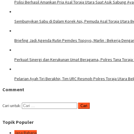
Polisi Berhasil Amankan Pria Asal Toraja Utara Saat Asik Sabung Ay
Sembunyikan Sabu di Dalam Korek Api, Pemuda Asal Toraja Utara Be
Briefing Jadi Agenda Rutin Pemdes Topoyo, Marlin : Bekerja Deng
Perkuat Sinergi dan Kerukunan Umat Beragama, Polres Tana Toraja
Pelarian Ayah Tiri Berakhir, Tim URC Resmob Polres Toraja Utara 
Comment
Cari untuk:
Topik Populer
Jasa Raharja