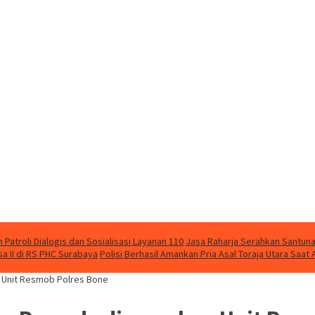
Patroli Dialogis dan Sosialisasi Layanan 110
Jasa Raharja Serahkan Santuna
 II di RS PHC Surabaya
Polisi Berhasil Amankan Pria Asal Toraja Utara Saa
Unit Resmob Polres Bone