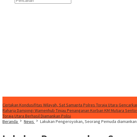
Konten Spesial
Ciptakan Kondusifitas Wilayah, Sat Samapta Polres Toraja Utara Gencarkan 
Raharja Dampingi Wamenhub Tinjau Penanganan Korban KM Mutiara Sentosa
Toraja Utara Berhasil Diamankan Polisi
Beranda
News
Lakukan Pengeroyokan, Seorang Pemuda diamankan 