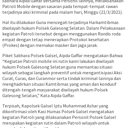
sabhara Aipda Gaffar bersama Personil lainnya, melaksanakan
Patroli Mobile dengan sasaran pada tempat-tempat rawan
terjadinya aksi kriminal pada malam hari, Minggu (21/3/2021).
Hal itu dilakukan Guna mencegah terjadinya Harkamtibmas
diwilayah hukum Polsek Galesong Selatan. Dalam Pelaksanaan
kegiatan Patroli tersebut dengan menggunakan Randis roda
empat dengan tetap menerapkan Protokol kesehatan
(Prokes) dengan memakai masker dan jaga jarak.
Piket Sabhara Polsek Galsel, Aipda Gaffar mengatakan Bahwa
“Kegiatan Patroli mobile ini rutin kami lakukan diwilayah
hukum Polsek Galesong Selatan guna memantau situasi
wilayah sebagai langkah preventif untuk mengantisipasi Aksi
Curat, Curas, dan Curanmor serta tindak kriminal lainnya dan
menghadirkan situasi Kamtibmas yang aman dan kondusif
ditengah-tengah masyarakat diwilayah hukum Polsek
Galesong Selatan,” Kata Aipda Gaffar.
Terpisah, Kapolsek Galsel Iptu Muhammad Ashar yang
dikonfirmasi oleh Kasi Humas Polsek Galsel mengatakan
kegiatan Patroli yang dilaksanakan Personil Polsek Galsel
merupakan kegiatan rutin dalam Patroli wilayah untuk