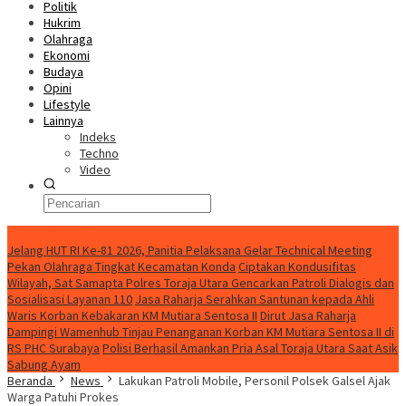
Politik
Hukrim
Olahraga
Ekonomi
Budaya
Opini
Lifestyle
Lainnya
Indeks
Techno
Video
Konten Spesial
Jelang HUT RI Ke-81 2026, Panitia Pelaksana Gelar Technical Meeting
Pekan Olahraga Tingkat Kecamatan Konda
Ciptakan Kondusifitas
Wilayah, Sat Samapta Polres Toraja Utara Gencarkan Patroli Dialogis dan
Sosialisasi Layanan 110
Jasa Raharja Serahkan Santunan kepada Ahli
Waris Korban Kebakaran KM Mutiara Sentosa II
Dirut Jasa Raharja
Dampingi Wamenhub Tinjau Penanganan Korban KM Mutiara Sentosa II di
RS PHC Surabaya
Polisi Berhasil Amankan Pria Asal Toraja Utara Saat Asik
Sabung Ayam
Beranda
News
Lakukan Patroli Mobile, Personil Polsek Galsel Ajak
Warga Patuhi Prokes