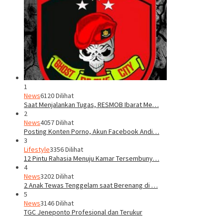
1
News
6120 Dilihat
Saat Menjalankan Tugas, RESMOB Ibarat Me…
2
News
4057 Dilihat
Posting Konten Porno, Akun Facebook Andi…
3
Lifestyle
3356 Dilihat
12 Pintu Rahasia Menuju Kamar Tersembuny…
4
News
3202 Dilihat
2 Anak Tewas Tenggelam saat Berenang di …
5
News
3146 Dilihat
TGC Jeneponto Profesional dan Terukur