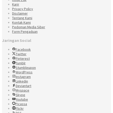
Karir
Privacy Policy
Disclaimer
Tentang Kami
Kontak Kami
Pedoman Media Siber
Form Pengaduan
Jaringan Social
Facebook
Twitter
Pinterest
Tumblr
Stumbleupon
WordPress
Instagram
Linkedin
Deviantart
Myspace
Skype
Youtube
Picassa
Flickr
RSS