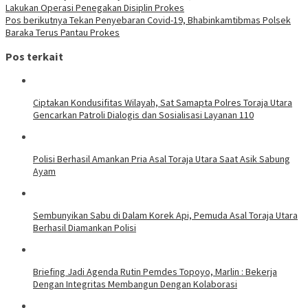
Lakukan Operasi Penegakan Disiplin Prokes
Pos berikutnya
Tekan Penyebaran Covid-19, Bhabinkamtibmas Polsek
Baraka Terus Pantau Prokes
Pos terkait
Ciptakan Kondusifitas Wilayah, Sat Samapta Polres Toraja Utara
Gencarkan Patroli Dialogis dan Sosialisasi Layanan 110
Polisi Berhasil Amankan Pria Asal Toraja Utara Saat Asik Sabung
Ayam
Sembunyikan Sabu di Dalam Korek Api, Pemuda Asal Toraja Utara
Berhasil Diamankan Polisi
Briefing Jadi Agenda Rutin Pemdes Topoyo, Marlin : Bekerja
Dengan Integritas Membangun Dengan Kolaborasi