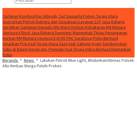
Konten Spesial
Ciptakan Kondusifitas Wilayah, Sat Samapta Polres Toraja Utara
Gencarkan Patroli Dialogis dan Sosialisasi Layanan 110
Jasa Raharja
Serahkan Santunan kepada Ahli Waris Korban Kebakaran KM Mutiara
Sentosa II
Dirut Jasa Raharja Dampingi Wamenhub Tinjau Penanganan
Korban KM Mutiara Sentosa II di RS PHC Surabaya
Polisi Berhasil
Amankan Pria Asal Toraja Utara Saat Asik Sabung Ayam
Sembunyikan
Sabu di Dalam Korek Api, Pemuda Asal Toraja Utara Berhasil Diamankan
Polisi
Beranda
News
Lakukan Patroli Blue Light, Bhabinkamtibmas Polsek
Alla Himbau Warga Patuhi Prokes