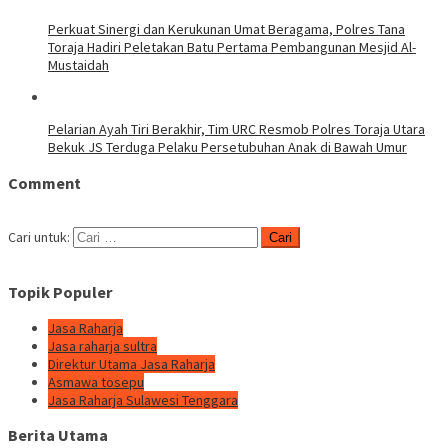
Perkuat Sinergi dan Kerukunan Umat Beragama, Polres Tana
Toraja Hadiri Peletakan Batu Pertama Pembangunan Mesjid Al-
Mustaidah
Pelarian Ayah Tiri Berakhir, Tim URC Resmob Polres Toraja Utara
Bekuk JS Terduga Pelaku Persetubuhan Anak di Bawah Umur
Comment
Cari untuk:
Topik Populer
Jasa Raharja
Jasa raharja sultra
Direktur Utama Jasa Raharja
Asmawa tosepu
Jasa Raharja Sulawesi Tenggara
Berita Utama