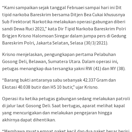
“Kami sampaikan sejak tanggal Februaei sampai hari ini Dit
tipid narkoba Bareskrim bersama Ditjen Bea Cukai khususnya
Sub Firektorat Narkotika melakukan operasi gabungan diberi
sandi Dewa Ruci 2021,” kata Dir Tipid Narkoba Bareskrim Polri
Brigjen Krisno Halomoan Siregar dalam jumpa pers di Gedung
Bareskrim Polri, Jakarta Selatan, Selasa (30/3/2021).
Krisno menjelaskan, pengungkapan pertama Pelabuhan
Gosong Deli, Belawan, Sumatera Utara. Dalam operasi ini,
petugas menangkap dua tersangka yakni RW (41) dan MY (38).
“Barang bukti antaranya sabu sebanyak 42.337 Gram dan
Ekstasi 40.038 butir dan H5 10 butir,” ujar Krisno.
Operasi itu ketika petugas gabungan sedang melakukan patroli
di jalur laut Gosong Deli. Saat bertugas, aparat melihat kapal
yang mencurigakan dan melakukan pengejaran hingga
akhirnya dapat dihentikan.
“Membawa muata empat paket kecil dan dua paket besar berisi