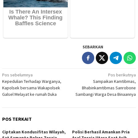
SEBARKAN
Navigasi
Pos sebelumnya
Pos berikutnya
Kepedulian Terhadap Warganya,
Sampaikan Kamtibmas,
pos
Kapolsek bersama Wakapolsek
Bhabinkamtibmas Sanrobone
Galsel Melayat ke rumah Duka
Sambangi Warga Desa Binaannya
POS TERKAIT
Ciptakan Kondusifitas Wilayah,
Polisi Berhasil Amankan Pria
Sat Samapta Polres Toraja
Asal Toraja Utara Saat Asik