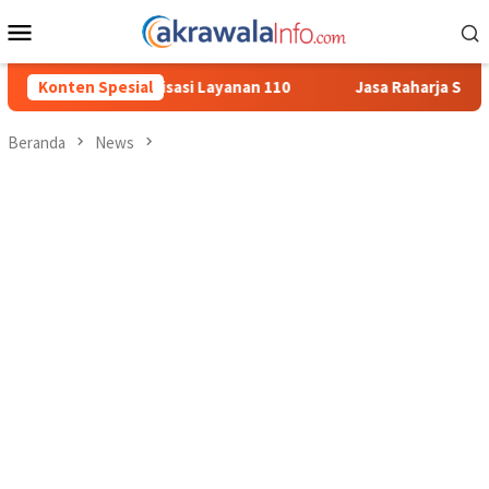
Loncat
Menu
ke
Mobile
konten
asi Layanan 110
Konten Spesial
Jasa Raharja Serahkan Santunan kepada A
Beranda
News