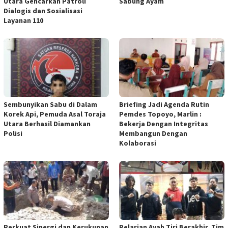
Utara Gencarkan Patroli
Sabung Ayam
Dialogis dan Sosialisasi
Layanan 110
Sembunyikan Sabu di Dalam
Briefing Jadi Agenda Rutin
Korek Api, Pemuda Asal Toraja
Pemdes Topoyo, Marlin :
Utara Berhasil Diamankan
Bekerja Dengan Integritas
Polisi
Membangun Dengan
Kolaborasi
Perkuat Sinergi dan Kerukunan
Pelarian Ayah Tiri Berakhir, Tim