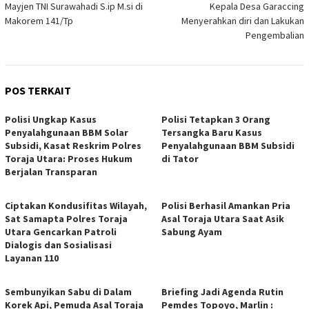
Mayjen TNI Surawahadi S.ip M.si di
Kepala Desa Garaccing
Makorem 141/Tp
Menyerahkan diri dan Lakukan
Pengembalian
POS TERKAIT
Polisi Ungkap Kasus
Polisi Tetapkan 3 Orang
Penyalahgunaan BBM Solar
Tersangka Baru Kasus
Subsidi, Kasat Reskrim Polres
Penyalahgunaan BBM Subsidi
Toraja Utara: Proses Hukum
di Tator
Berjalan Transparan
Ciptakan Kondusifitas Wilayah,
Polisi Berhasil Amankan Pria
Sat Samapta Polres Toraja
Asal Toraja Utara Saat Asik
Utara Gencarkan Patroli
Sabung Ayam
Dialogis dan Sosialisasi
Layanan 110
Sembunyikan Sabu di Dalam
Briefing Jadi Agenda Rutin
Korek Api, Pemuda Asal Toraja
Pemdes Topoyo, Marlin :