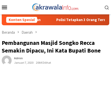
Loncat
Menu
ke
Mobile
konten
Polisi Tetapkan 3 Orang Tersangka Baru Kasus Penyalahguna
Konten Spesial
Beranda
Daerah
Pembangunan Masjid Songko Recca
Semakin Dipacu, Ini Kata Bupati Bone
Admin
Januari 7, 2020
2064 Dilihat