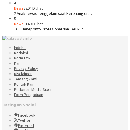
4
News
3204 Dilihat
2 Anak Tewas Tenggelam saat Berenang di …
5
News
3149 Dilihat
TGC Jeneponto Profesional dan Terukur
Indeks
Redaksi
Kode Etik
Karir
Privacy Policy
Disclaimer
Tentang Kami
Kontak Kami
Pedoman Media Siber
Form Pengaduan
Jaringan Social
Facebook
Twitter
Pinterest