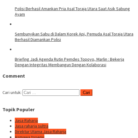
Polisi Berhasil Amankan Pria Asal Toraja Utara Saat Asik Sabung
Ayam
Sembunyikan Sabu di Dalam Korek Api, Pemuda Asal Toraja Utara
Berhasil Diamankan Polisi
Briefing Jadi Agenda Rutin Pemdes Topoyo, Marlin : Bekerja
Dengan Integritas Membangun Dengan Kolaborasi
Comment
Cari untuk:
Topik Populer
Jasa Raharja
Jasa raharja sultra
Direktur Utama Jasa Raharja
Asmawa tosepu