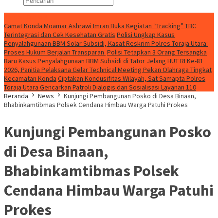
Konten Spesial
Camat Konda Moamar Ashrawi Imran Buka Kegiatan “Tracking” TBC
Terintegrasi dan Cek Kesehatan Gratis
Polisi Ungkap Kasus
Penyalahgunaan BBM Solar Subsidi, Kasat Reskrim Polres Toraja Utara:
Proses Hukum Berjalan Transparan
Polisi Tetapkan 3 Orang Tersangka
Baru Kasus Penyalahgunaan BBM Subsidi di Tator
Jelang HUT RI Ke-81
2026, Panitia Pelaksana Gelar Technical Meeting Pekan Olahraga Tingkat
Kecamatan Konda
Ciptakan Kondusifitas Wilayah, Sat Samapta Polres
Toraja Utara Gencarkan Patroli Dialogis dan Sosialisasi Layanan 110
Beranda
News
Kunjungi Pembangunan Posko di Desa Binaan,
Bhabinkamtibmas Polsek Cendana Himbau Warga Patuhi Prokes
Kunjungi Pembangunan Posko
di Desa Binaan,
Bhabinkamtibmas Polsek
Cendana Himbau Warga Patuhi
Prokes