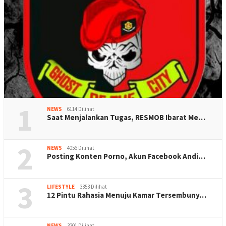
1
NEWS
6114 Dilihat
Saat Menjalankan Tugas, RESMOB Ibarat Me…
2
NEWS
4056 Dilihat
Posting Konten Porno, Akun Facebook Andi…
3
LIFESTYLE
3353 Dilihat
12 Pintu Rahasia Menuju Kamar Tersembuny…
NEWS
3201 Dilihat