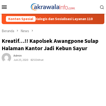
Loncat
Menu
ke
Mobile
konten
alogis dan Sosialisasi Layanan 110
Konten Spesial
Jasa Raharja Serahkan
Beranda
News
Kreatif…!! Kapolsek Awangpone Sulap
Halaman Kantor Jadi Kebun Sayur
Admin
Juli 25, 2020
825 Dilihat