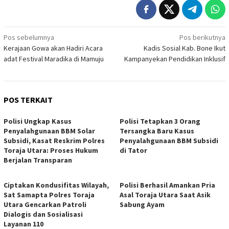
Navigasi
Pos sebelumnya
Pos berikutnya
Kerajaan Gowa akan Hadiri Acara
Kadis Sosial Kab. Bone Ikut
pos
adat Festival Maradika di Mamuju
Kampanyekan Pendidikan Inklusif
POS TERKAIT
Polisi Ungkap Kasus
Polisi Tetapkan 3 Orang
Penyalahgunaan BBM Solar
Tersangka Baru Kasus
Subsidi, Kasat Reskrim Polres
Penyalahgunaan BBM Subsidi
Toraja Utara: Proses Hukum
di Tator
Berjalan Transparan
Ciptakan Kondusifitas Wilayah,
Polisi Berhasil Amankan Pria
Sat Samapta Polres Toraja
Asal Toraja Utara Saat Asik
Utara Gencarkan Patroli
Sabung Ayam
Dialogis dan Sosialisasi
Layanan 110