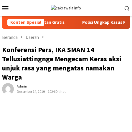
Loncat
Menu
ke
Mobile
konten
n Cek Kesehatan Gratis
Konten Spesial
Polisi Ungkap Kasus Penyalahgun
Beranda
Daerah
Konferensi Pers, IKA SMAN 14
Tellusiattingnge Mengecam Keras aksi
unjuk rasa yang mengatas namakan
Warga
Admin
Desember 14, 2019
1024 Dilihat