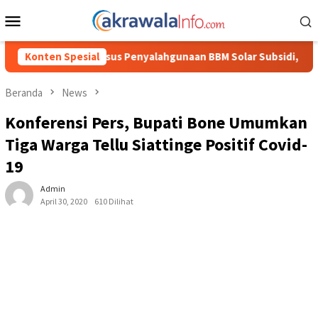
Loncat
Menu
ke
Mobile
konten
ahgunaan BBM Solar Subsidi, Kasat Reskrim Polres Toraja Utara:
Konten Spesial
Beranda
News
Konferensi Pers, Bupati Bone Umumkan
Tiga Warga Tellu Siattinge Positif Covid-
19
Admin
April 30, 2020
610 Dilihat