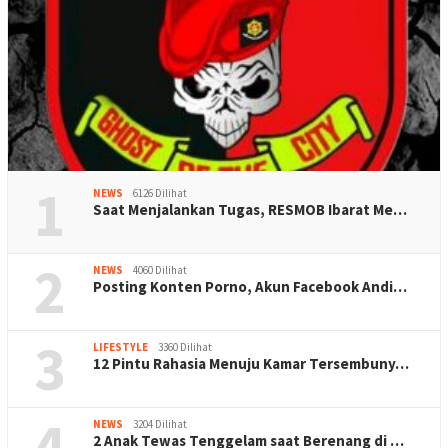
1
NEWS
6126 Dilihat
Saat Menjalankan Tugas, RESMOB Ibarat Me…
2
NEWS
4060 Dilihat
Posting Konten Porno, Akun Facebook Andi…
3
LIFESTYLE
3360 Dilihat
12 Pintu Rahasia Menuju Kamar Tersembuny…
4
NEWS
3204 Dilihat
2 Anak Tewas Tenggelam saat Berenang di …