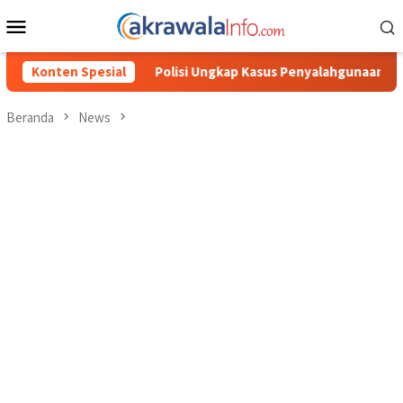
Loncat
Menu
ke
Mobile
konten
i Ungkap Kasus Penyalahgunaan BBM Solar Subsidi, Kasat Reskrim
Konten Spesial
Beranda
News