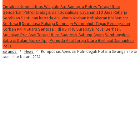
Konten Spesial
Ciptakan Kondusifitas Wilayah, Sat Samapta Polres Toraja Utara
Gencarkan Patroli Dialogis dan Sosialisasi Layanan 110
Jasa Raharja
Serahkan Santunan kepada Ahli Waris Korban Kebakaran KM Mutiara
Sentosa II
Dirut Jasa Raharja Dampingi Wamenhub Tinjau Penanganan
Korban KM Mutiara Sentosa II di RS PHC Surabaya
Polisi Berhasil
Amankan Pria Asal Toraja Utara Saat Asik Sabung Ayam
Sembunyikan
Sabu di Dalam Korek Api, Pemuda Asal Toraja Utara Berhasil Diamankan
Polisi
Beranda
News
Kompolnas Apresiasi Polri Cegah Potensi Serangan Teror
saat Libur Nataru 2024