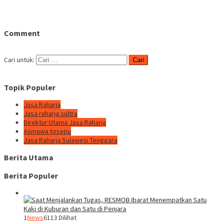
Comment
Cari untuk:
Topik Populer
Jasa Raharja
Jasa raharja sultra
Direktur Utama Jasa Raharja
Asmawa tosepu
Jasa Raharja Sulawesi Tenggara
Berita Utama
Berita Populer
1
News
6113 Dilihat