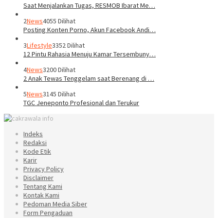
Saat Menjalankan Tugas, RESMOB Ibarat Me…
2
News
4055 Dilihat
Posting Konten Porno, Akun Facebook Andi…
3
Lifestyle
3352 Dilihat
12 Pintu Rahasia Menuju Kamar Tersembuny…
4
News
3200 Dilihat
2 Anak Tewas Tenggelam saat Berenang di …
5
News
3145 Dilihat
TGC Jeneponto Profesional dan Terukur
Indeks
Redaksi
Kode Etik
Karir
Privacy Policy
Disclaimer
Tentang Kami
Kontak Kami
Pedoman Media Siber
Form Pengaduan