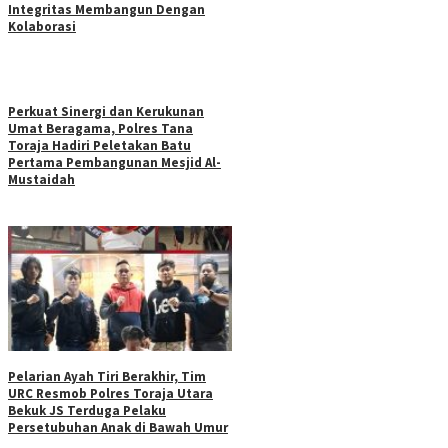
Integritas Membangun Dengan
Kolaborasi
Perkuat Sinergi dan Kerukunan
Umat Beragama, Polres Tana
Toraja Hadiri Peletakan Batu
Pertama Pembangunan Mesjid Al-
Mustaidah
Pelarian Ayah Tiri Berakhir, Tim
URC Resmob Polres Toraja Utara
Bekuk JS Terduga Pelaku
Persetubuhan Anak di Bawah Umur