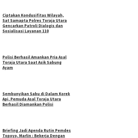
Ciptakan Kondusifitas Wilayah,
Sat Samapta Polres Toraja Utara
Gencarkan Patroli Dialogis dan
Sosialisasi Layanan 110
Polisi Berhasil Amankan Pria Asal
Toraja Utara Saat Asik Sabung
Ayam
Sembunyikan Sabu di Dalam Korek
Api, Pemuda Asal Toraja Utara
Berhasil Diamankan Polisi
Briefing Jadi Agenda Rutin Pemdes
Topoyo, Marlin : Bekerja Dengan