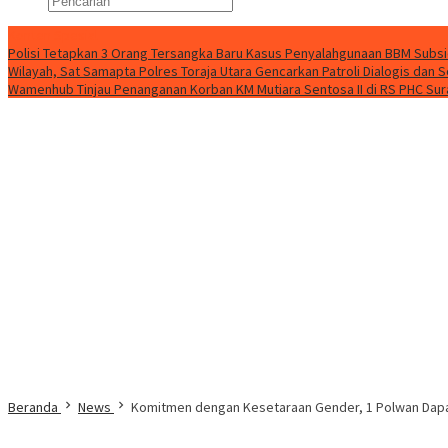
Konten Spesial
Polisi Tetapkan 3 Orang Tersangka Baru Kasus Penyalahgunaan BBM Subsid
Wilayah, Sat Samapta Polres Toraja Utara Gencarkan Patroli Dialogis dan S
Wamenhub Tinjau Penanganan Korban KM Mutiara Sentosa II di RS PHC Su
Beranda
News
Komitmen dengan Kesetaraan Gender, 1 Polwan Dapa