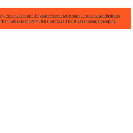
eting Pekan Olahraga Tingkat Kecamatan Konda
Ciptakan Kondusifitas
orban Kebakaran KM Mutiara Sentosa II
Dirut Jasa Raharja Dampingi