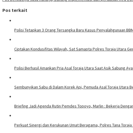
Pos terkait
Polisi Tetapkan 3 Orang Tersangka Baru Kasus Penyalahgunaan BBM 
Ciptakan Kondusifitas Wilayah, Sat Samapta Polres Toraja Utara Gen
Polisi Berhasil Amankan Pria Asal Toraja Utara Saat Asik Sabung Ay
Sembunyikan Sabu di Dalam Korek Api, Pemuda Asal Toraja Utara Be
Briefing Jadi Agenda Rutin Pemdes Topoyo, Marlin : Bekerja Deng
Perkuat Sinergi dan Kerukunan Umat Beragama, Polres Tana Toraja