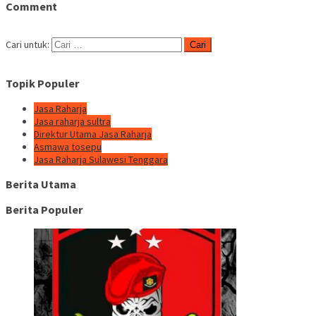
Comment
Cari untuk:
Topik Populer
Jasa Raharja
Jasa raharja sultra
Direktur Utama Jasa Raharja
Asmawa tosepu
Jasa Raharja Sulawesi Tenggara
Berita Utama
Berita Populer