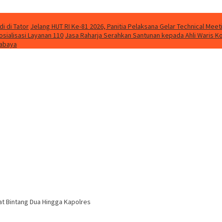
i di Tator
Jelang HUT RI Ke-81 2026, Panitia Pelaksana Gelar Technical Me
osialisasi Layanan 110
Jasa Raharja Serahkan Santunan kepada Ahli Waris K
rabaya
t Bintang Dua Hingga Kapolres