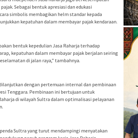
ajak. Sebagai bentuk apresiasi dan edukasi
secara simbolis membagikan helm standar kepada
enunjukkan kepatuhan dalam membayar pajak kendaraan.
akan bentuk kepedulian Jasa Raharja terhadap
rap, kepatuhan dalam membayar pajak berjalan seiring
selamatan di jalan raya,” tambahnya.
n dilanjutkan dengan pertemuan internal dan pembinaan
wesi Tenggara. Pembinaan ini bertujuan untuk
harja di wilayah Sultra dalam optimalisasi pelayanan
n.
Bapenda Sultra yang turut mendampingi menyatakan
 mendukung penuh program kerja Jasa Raharja,