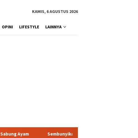
KAMIS, 6 AGUSTUS 2026
OPINI
LIFESTYLE
LAINNYA
unyikan Sabu di Dalam Korek Api, Pemuda Asal Toraja Utara Berh