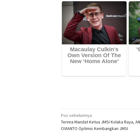
Navigasi
Pos sebelumnya
Terima Mandat Ketua JMSI Kolaka Raya, A
pos
OVIANTO Optimis Kembangkan JMSI