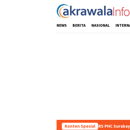
Loncat
ke
konten
NEWS
BERITA
NASIONAL
INTERN
Mutiara Sentosa II di RS PHC Surabaya
Konten Spesial
Polisi Berhasil 