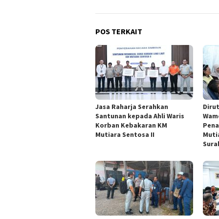
POS TERKAIT
Jasa Raharja Serahkan
Diru
Santunan kepada Ahli Waris
Wame
Korban Kebakaran KM
Pena
Mutiara Sentosa II
Muti
Sura