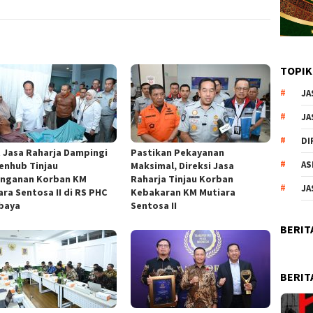
TOPIK
JA
JA
DI
t Jasa Raharja Dampingi
Pastikan Pekayanan
AS
nhub Tinjau
Maksimal, Direksi Jasa
nganan Korban KM
Raharja Tinjau Korban
JA
ara Sentosa II di RS PHC
Kebakaran KM Mutiara
baya
Sentosa II
BERIT
BERIT