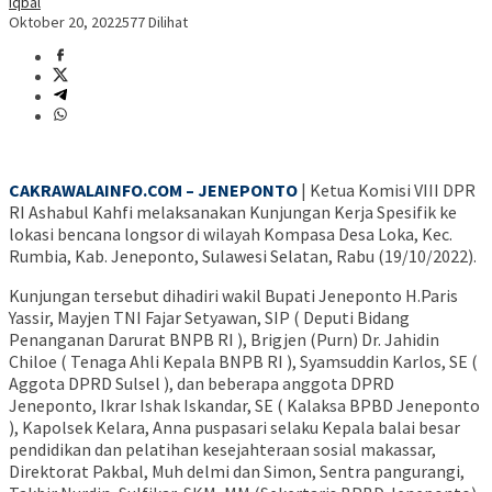
Iqbal
Oktober 20, 2022
577 Dilihat
CAKRAWALAINFO.COM – JENEPONTO
| Ketua Komisi VIII DPR
RI Ashabul Kahfi melaksanakan Kunjungan Kerja Spesifik ke
lokasi bencana longsor di wilayah Kompasa Desa Loka, Kec.
Rumbia, Kab. Jeneponto, Sulawesi Selatan, Rabu (19/10/2022).
Kunjungan tersebut dihadiri wakil Bupati Jeneponto H.Paris
Yassir, Mayjen TNI Fajar Setyawan, SIP ( Deputi Bidang
Penanganan Darurat BNPB RI ), Brigjen (Purn) Dr. Jahidin
Chiloe ( Tenaga Ahli Kepala BNPB RI ), Syamsuddin Karlos, SE (
Aggota DPRD Sulsel ), dan beberapa anggota DPRD
Jeneponto, Ikrar Ishak Iskandar, SE ( Kalaksa BPBD Jeneponto
), Kapolsek Kelara, Anna puspasari selaku Kepala balai besar
pendidikan dan pelatihan kesejahteraan sosial makassar,
Direktorat Pakbal, Muh delmi dan Simon, Sentra pangurangi,