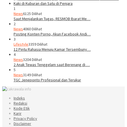
1
News
6125 Dilihat
Saat Menjalankan Tugas, RESMOB Ibarat Me…
2
News
4060 Dilihat
Posting Konten Porno, Akun Facebook Andi…
3
Lifestyle
3359 Dilihat
12 Pintu Rahasia Menuju Kamar Tersembuny…
4
News
3204 Dilihat
2 Anak Tewas Tenggelam saat Berenang di …
5
News
3149 Dilihat
TGC Jeneponto Profesional dan Terukur
Indeks
Redaksi
Kode Etik
Karir
Privacy Policy
Disclaimer