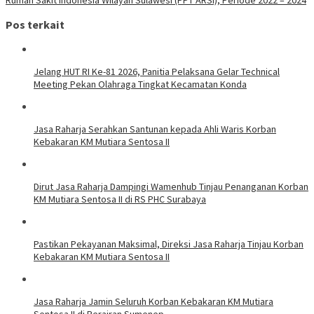
Pos terkait
Jelang HUT RI Ke-81 2026, Panitia Pelaksana Gelar Technical
Meeting Pekan Olahraga Tingkat Kecamatan Konda
Jasa Raharja Serahkan Santunan kepada Ahli Waris Korban
Kebakaran KM Mutiara Sentosa II
Dirut Jasa Raharja Dampingi Wamenhub Tinjau Penanganan Korban
KM Mutiara Sentosa II di RS PHC Surabaya
Pastikan Pekayanan Maksimal, Direksi Jasa Raharja Tinjau Korban
Kebakaran KM Mutiara Sentosa II
Jasa Raharja Jamin Seluruh Korban Kebakaran KM Mutiara