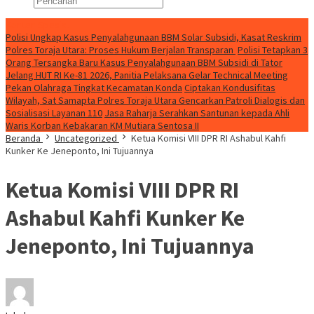
Konten Spesial
Polisi Ungkap Kasus Penyalahgunaan BBM Solar Subsidi, Kasat Reskrim
Polres Toraja Utara: Proses Hukum Berjalan Transparan
Polisi Tetapkan 3
Orang Tersangka Baru Kasus Penyalahgunaan BBM Subsidi di Tator
Jelang HUT RI Ke-81 2026, Panitia Pelaksana Gelar Technical Meeting
Pekan Olahraga Tingkat Kecamatan Konda
Ciptakan Kondusifitas
Wilayah, Sat Samapta Polres Toraja Utara Gencarkan Patroli Dialogis dan
Sosialisasi Layanan 110
Jasa Raharja Serahkan Santunan kepada Ahli
Waris Korban Kebakaran KM Mutiara Sentosa II
Beranda
Uncategorized
Ketua Komisi VIII DPR RI Ashabul Kahfi
Kunker Ke Jeneponto, Ini Tujuannya
Ketua Komisi VIII DPR RI
Ashabul Kahfi Kunker Ke
Jeneponto, Ini Tujuannya