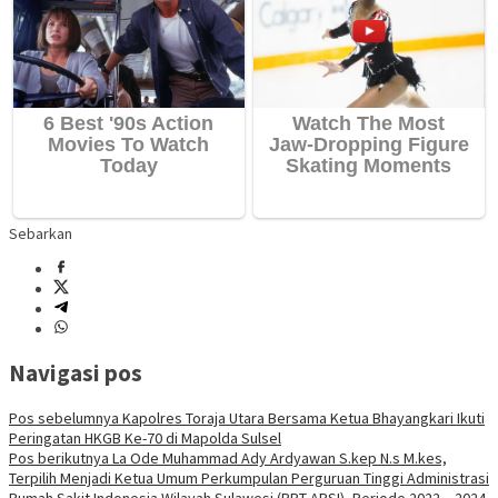
Sebarkan
Navigasi pos
Pos sebelumnya
Kapolres Toraja Utara Bersama Ketua Bhayangkari Ikuti
Peringatan HKGB Ke-70 di Mapolda Sulsel
Pos berikutnya
La Ode Muhammad Ady Ardyawan S.kep N.s M.kes,
Terpilih Menjadi Ketua Umum Perkumpulan Perguruan Tinggi Administrasi
Rumah Sakit Indonesia Wilayah Sulawesi (PPT ARSI), Periode 2022 – 2024