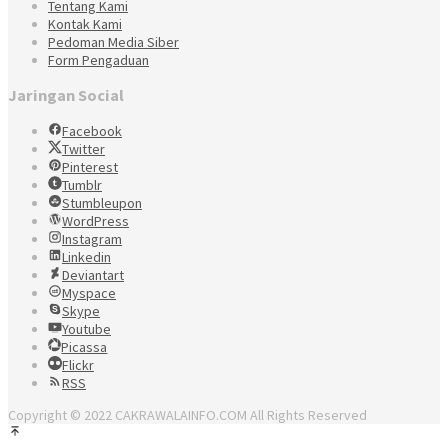
Tentang Kami
Kontak Kami
Pedoman Media Siber
Form Pengaduan
Jaringan Social
Facebook
Twitter
Pinterest
Tumblr
Stumbleupon
WordPress
Instagram
Linkedin
Deviantart
Myspace
Skype
Youtube
Picassa
Flickr
RSS
Copyright © 2022 CAKRAWALAINFO.COM All Rights Reserved