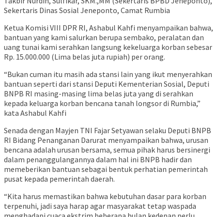
Takbir Nurdin, Sulfikar, SKM.,MM (Sekertaris BPBD Jeneponto),
Sekertaris Dinas Sosial Jeneponto, Camat Rumbia
Ketua Komisi VIII DPR RI, Ashabul Kahfi menyampaikan bahwa,
bantuan yang kami salurkan berupa sembako, peralatan dan
uang tunai kami serahkan langsung kekeluarga korban sebesar
Rp. 15.000.000 (Lima belas juta rupiah) per orang.
“Bukan cuman itu masih ada stansi lain yang ikut menyerahkan
bantuan seperti dari stansi Deputi Kementerian Sosial, Deputi
BNPB RI masing-masing lima belas juta yang di serahkan
kepada keluarga korban bencana tanah longsor di Rumbia,”
kata Ashabul Kahfi
Senada dengan Mayjen TNI Fajar Setyawan selaku Deputi BNPB
RI Bidang Penanganan Darurat menyampaikan bahwa, urusan
bencana adalah urusan bersama, semua pihak harus bersinergi
dalam penanggulangannya dalam hal ini BNPB hadir dan
memeberikan bantuan sebagai bentuk perhatian pemerintah
pusat kepada pemerintah daerah.
“Kita harus memastikan bahwa kebutuhan dasar para korban
terpenuhi, jadi saya harap agar masyarakat tetap waspada
menghadapi cuaca ekstrim beberapa bulan kedepan perlu