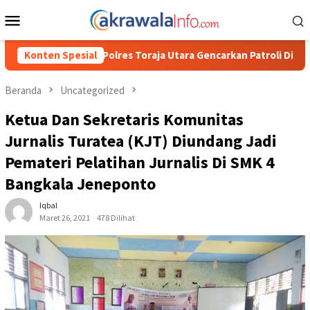
Loncat
Menu
ke
Mobile
konten
 Utara Gencarkan Patroli Dialogis dan Sosialisasi Layanan 110
Konten Spesial
Beranda
Uncategorized
Ketua Dan Sekretaris Komunitas
Jurnalis Turatea (KJT) Diundang Jadi
Pemateri Pelatihan Jurnalis Di SMK 4
Bangkala Jeneponto
Iqbal
Maret 26, 2021
478 Dilihat