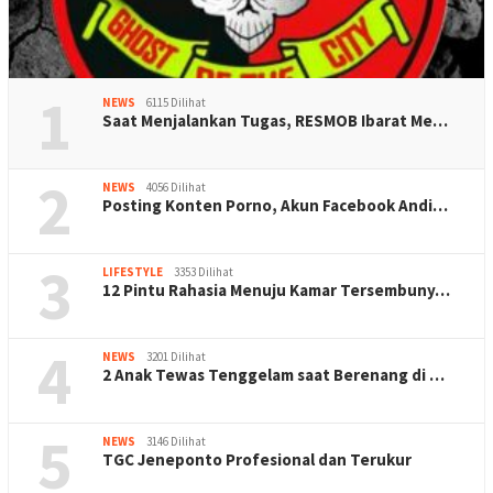
1
NEWS
6115 Dilihat
Saat Menjalankan Tugas, RESMOB Ibarat Me…
2
NEWS
4056 Dilihat
Posting Konten Porno, Akun Facebook Andi…
3
LIFESTYLE
3353 Dilihat
12 Pintu Rahasia Menuju Kamar Tersembuny…
4
NEWS
3201 Dilihat
2 Anak Tewas Tenggelam saat Berenang di …
5
NEWS
3146 Dilihat
TGC Jeneponto Profesional dan Terukur