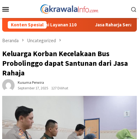
Loncat
Menu
ke
Mobile
konten
nan 110
Konten Spesial
Jasa Raharja Serahkan Santunan kepada Ahli War
Beranda
Uncategorized
Keluarga Korban Kecelakaan Bus
Probolinggo dapat Santunan dari Jasa
Rahaja
Kusuma Perwira
September 17, 2025
127 Dilihat