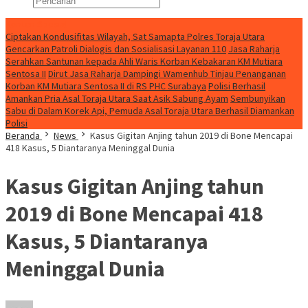
Konten Spesial
Ciptakan Kondusifitas Wilayah, Sat Samapta Polres Toraja Utara
Gencarkan Patroli Dialogis dan Sosialisasi Layanan 110
Jasa Raharja
Serahkan Santunan kepada Ahli Waris Korban Kebakaran KM Mutiara
Sentosa II
Dirut Jasa Raharja Dampingi Wamenhub Tinjau Penanganan
Korban KM Mutiara Sentosa II di RS PHC Surabaya
Polisi Berhasil
Amankan Pria Asal Toraja Utara Saat Asik Sabung Ayam
Sembunyikan
Sabu di Dalam Korek Api, Pemuda Asal Toraja Utara Berhasil Diamankan
Polisi
Beranda
News
Kasus Gigitan Anjing tahun 2019 di Bone Mencapai
418 Kasus, 5 Diantaranya Meninggal Dunia
Kasus Gigitan Anjing tahun
2019 di Bone Mencapai 418
Kasus, 5 Diantaranya
Meninggal Dunia