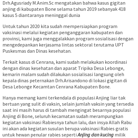
Drh.Agusriady M.Anim.Sc mengatakan bahwa kasus gigitan
anjing di kabupaten Bone selama tahun 2019 sebanyak 418
kasus 5 diantaranya meninggal dunia
Untuk tahun 2020 kita sudah mempersiapkan program
vaksinasi melalui kegiatan penganggaran kabupaten dan
provinsi, kami juga menggalakkan program sosialisasi dengan
mengedepankan kerjasama lintas sektoral terutama UPT
Puskesmas dan Dinas kesehatan.
Terkait kasus di Cenrana, kami sudah melakukan koordinasi
dengan dinas kesehatan dan aparat Tripika Desa Lebonge,
kemarin malam sudah dilakukan sosialisasi langsung oleh
kepala dinas peternakan Drh.Arisandono di lokasi gigitan di
Desa Lebonge Kecamtan Cenrana Kabupaten Bone.
Hanya memang kami terkendala di populasi Anjing liar tak
bertuan yang sulit di vaksin, selain jumlah vaksin yang tersedia
saat ini masih harus di tambah mengingat besarnya populasi
Anjing di Bone, seluruh kecamatan sudah merampungkan
kegiatan vaksinasi Rabiesnya tahun lalu, dan insya Allah Rabu
ini akan ada kegiatan susulan berupa vaksinasi Rabies gratis
untuk hewan penular rabies seperti
Anjing dan kucing
milik