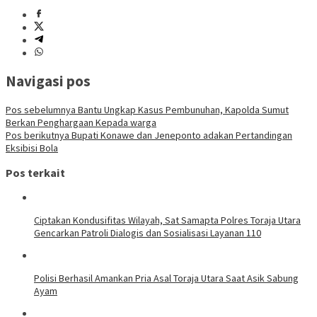
Navigasi pos
Pos sebelumnya
Bantu Ungkap Kasus Pembunuhan, Kapolda Sumut
Berkan Penghargaan Kepada warga
Pos berikutnya
Bupati Konawe dan Jeneponto adakan Pertandingan
Eksibisi Bola
Pos terkait
Ciptakan Kondusifitas Wilayah, Sat Samapta Polres Toraja Utara
Gencarkan Patroli Dialogis dan Sosialisasi Layanan 110
Polisi Berhasil Amankan Pria Asal Toraja Utara Saat Asik Sabung
Ayam