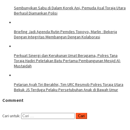
Sembunyikan Sabu di Dalam Korek Api, Pemuda Asal Toraja Utara
Berhasil Diamankan Polisi
Briefing Jadi Agenda Rutin Pemdes Topoyo, Marlin : Bekerja
Dengan Integritas Membangun Dengan Kolaborasi
Perkuat Sinergi dan Kerukunan Umat Beragama, Polres Tana
Toraja Hadiri Peletakan Batu Pertama Pembangunan Mesjid Al-
Mustaidah
Pelarian Ayah Tiri Berakhir, Tim URC Resmob Polres Toraja Utara
Bekuk JS Terduga Pelaku Persetubuhan Anak di Bawah Umur
Comment
Cari untuk: