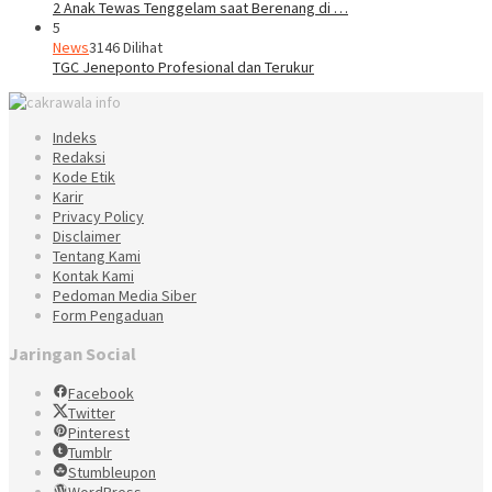
2 Anak Tewas Tenggelam saat Berenang di …
5
News
3146 Dilihat
TGC Jeneponto Profesional dan Terukur
Indeks
Redaksi
Kode Etik
Karir
Privacy Policy
Disclaimer
Tentang Kami
Kontak Kami
Pedoman Media Siber
Form Pengaduan
Jaringan Social
Facebook
Twitter
Pinterest
Tumblr
Stumbleupon
WordPress