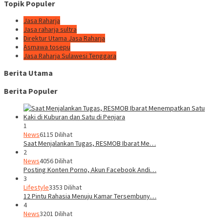
Topik Populer
Jasa Raharja
Jasa raharja sultra
Direktur Utama Jasa Raharja
Asmawa tosepu
Jasa Raharja Sulawesi Tenggara
Berita Utama
Berita Populer
1
News
6115 Dilihat
Saat Menjalankan Tugas, RESMOB Ibarat Me…
2
News
4056 Dilihat
Posting Konten Porno, Akun Facebook Andi…
3
Lifestyle
3353 Dilihat
12 Pintu Rahasia Menuju Kamar Tersembuny…
4
News
3201 Dilihat