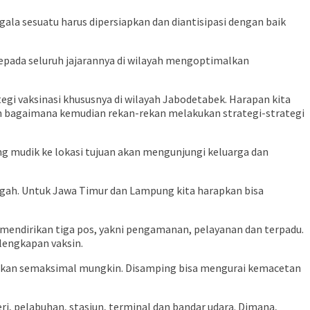
gala sesuatu harus dipersiapkan dan diantisipasi dengan baik
epada seluruh jajarannya di wilayah mengoptimalkan
i vaksinasi khususnya di wilayah Jabodetabek. Harapan kita
pkan bagaimana kemudian rekan-rekan melakukan strategi-strategi
ng mudik ke lokasi tujuan akan mengunjungi keluarga dan
engah. Untuk Jawa Timur dan Lampung kita harapkan bisa
endirikan tiga pos, yakni pengamanan, pelayanan dan terpadu.
lengkapan vaksin.
sanakan semaksimal mungkin. Disamping bisa mengurai kemacetan
eri, pelabuhan, stasiun, terminal dan bandar udara. Dimana,