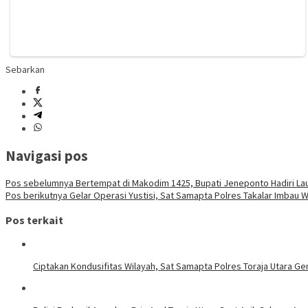
Sebarkan
Navigasi pos
Pos sebelumnya
Bertempat di Makodim 1425, Bupati Jeneponto Hadiri L
Pos berikutnya
Gelar Operasi Yustisi, Sat Samapta Polres Takalar Imbau 
Pos terkait
Ciptakan Kondusifitas Wilayah, Sat Samapta Polres Toraja Utara Gen