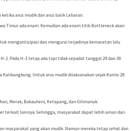
 ketika arus mudik dan arus balik Lebaran.
Jawa Timur ada enam. Kemudian ada enam titik Bottleneck akan
ntuk mengantisipasi dan mengurai terjadinya kemacetan lalu
H-2. Pada H-1 tetap ada tapi tidak sepadat tanggal 29 dan 30
a Kalikangkung. Untuk arus mudik dilaksanakan sejak Kamis 28
buhan, Merak, Bakauheni, Ketapang, dan Gilimanuk.
der terkait lainnya. Sehingga, masyarakat dapat lebih aman dan
an masyarakat yang akan mudik. Namun mereka tetap sehat dan