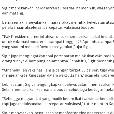
Sigit menekankan, berdasarkan survei dari Kemenhub, warga yang
dan matang.
Demi semakin meyakinkan masyarakat memiliki kekebalan atau i
pelaksanaan akselerasi percepatan vaksinasi booster.
“Pak Presiden memerintahkan untuk memberikan bekal imunitas
untuk vaksinasi booster ini sampai tanggal 25 April bisa sampa
yang saat ini menjadi favorit masyarakat,” ujar Sigit.
Sigit juga mengingatkan soal percepatan melakukan vaksinasi t
orangtuanya di kampung halamannya. Sebab itu, Sigit menaruh pe
“Alhamdulilah vaksinasi lansia dengan target 60 persen, tiga 
mengejar ketertinggalan dalam waktu 12 hari,” ucap eks Kabaresk
Lebih dalam, Sigit mengungkapkan bahwa, dalam memastikan ke
Selain memastikan keamanan, pos tersebut juga bertugas mela
“Sehingga masyarakat yang mudik belum ikuti vaksinasi kemudia
tapi juga melaksanakan percepatan vaksinasi,” tutur mantan Ka
Sigit menyatakan, penguatan pemanfaatan tiga pos tersebut dihar