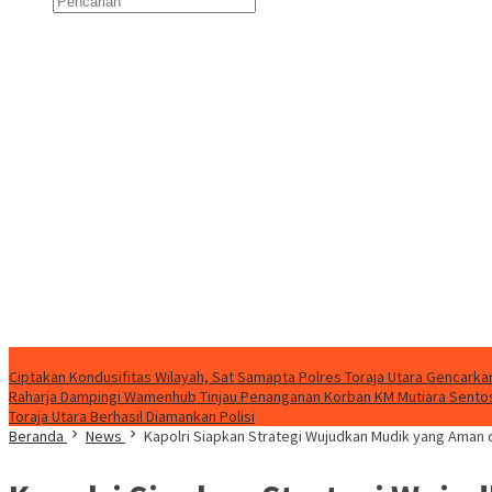
Konten Spesial
Ciptakan Kondusifitas Wilayah, Sat Samapta Polres Toraja Utara Gencarkan 
Raharja Dampingi Wamenhub Tinjau Penanganan Korban KM Mutiara Sentosa
Toraja Utara Berhasil Diamankan Polisi
Beranda
News
Kapolri Siapkan Strategi Wujudkan Mudik yang Aman 