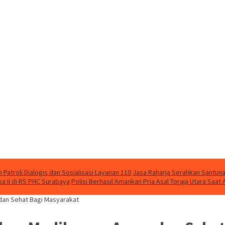
Patroli Dialogis dan Sosialisasi Layanan 110
Jasa Raharja Serahkan Santuna
 II di RS PHC Surabaya
Polisi Berhasil Amankan Pria Asal Toraja Utara Saa
dan Sehat Bagi Masyarakat