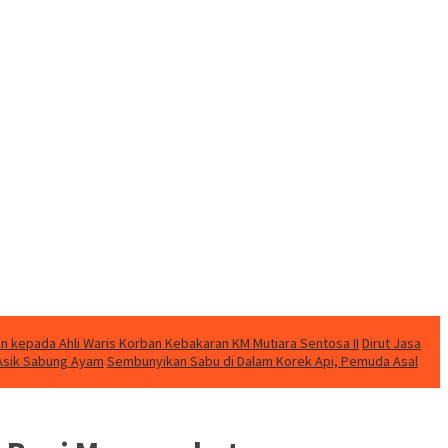
n kepada Ahli Waris Korban Kebakaran KM Mutiara Sentosa II
Dirut Jasa
t Asik Sabung Ayam
Sembunyikan Sabu di Dalam Korek Api, Pemuda Asal