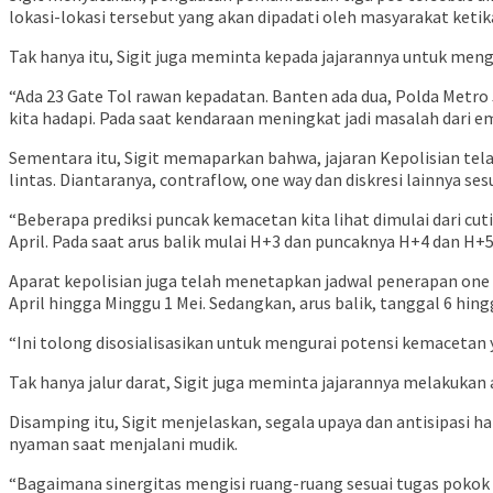
lokasi-lokasi tersebut yang akan dipadati oleh masyarakat ketik
Tak hanya itu, Sigit juga meminta kepada jajarannya untuk menga
“Ada 23 Gate Tol rawan kepadatan. Banten ada dua, Polda Metro
kita hadapi. Pada saat kendaraan meningkat jadi masalah dari empa
Sementara itu, Sigit memaparkan bahwa, jajaran Kepolisian tel
lintas. Diantaranya, contraflow, one way dan diskresi lainnya s
“Beberapa prediksi puncak kemacetan kita lihat dimulai dari cut
April. Pada saat arus balik mulai H+3 dan puncaknya H+4 dan H+5.
Aparat kepolisian juga telah menetapkan jadwal penerapan one 
April hingga Minggu 1 Mei. Sedangkan, arus balik, tanggal 6 hing
“Ini tolong disosialisasikan untuk mengurai potensi kemacetan ya
Tak hanya jalur darat, Sigit juga meminta jajarannya melakukan 
Disamping itu, Sigit menjelaskan, segala upaya dan antisipasi h
nyaman saat menjalani mudik.
“Bagaimana sinergitas mengisi ruang-ruang sesuai tugas pok