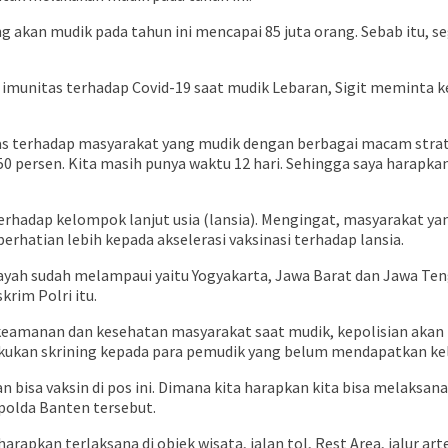
 akan mudik pada tahun ini mencapai 85 juta orang. Sebab itu, se
munitas terhadap Covid-19 saat mudik Lebaran, Sigit meminta k
 terhadap masyarakat yang mudik dengan berbagai macam strateg
i 50 persen. Kita masih punya waktu 12 hari. Sehingga saya hara
erhadap kelompok lanjut usia (lansia). Mengingat, masyarakat ya
rhatian lebih kepada akselerasi vaksinasi terhadap lansia.
wilayah sudah melampaui yaitu Yogyakarta, Jawa Barat dan Jawa T
rim Polri itu.
amanan dan kesehatan masyarakat saat mudik, kepolisian akan m
kukan skrining kepada para pemudik yang belum mendapatkan ke
n bisa vaksin di pos ini. Dimana kita harapkan kita bisa melak
polda Banten tersebut.
apkan terlaksana di objek wisata, jalan tol, Rest Area, jalur art