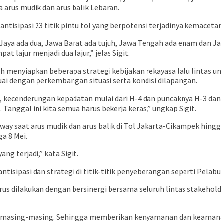
a arus mudik dan arus balik Lebaran.
ntisipasi 23 titik pintu tol yang berpotensi terjadinya kemacetan
 Jaya ada dua, Jawa Barat ada tujuh, Jawa Tengah ada enam dan 
t lajur menjadi dua lajur,” jelas Sigit.
ah menyiapkan beberapa strategi kebijakan rekayasa lalu lintas u
esuai dengan perkembangan situasi serta kondisi dilapangan.
i, kecenderungan kepadatan mulai dari H-4 dan puncaknya H-3 dan 
 Tanggal ini kita semua harus bekerja keras,” ungkap Sigit.
way saat arus mudik dan arus balik di Tol Jakarta-Cikampek hingg
ga 8 Mei.
ng terjadi,” kata Sigit.
antisipasi dan strategi di titik-titik penyeberangan seperti Pela
arus dilakukan dengan bersinergi bersama seluruh lintas stakehol
ok masing-masing. Sehingga memberikan kenyamanan dan keaman