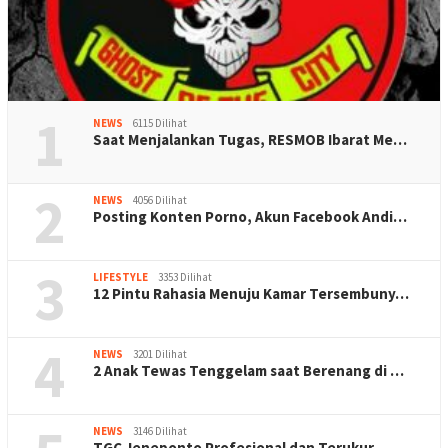
1
NEWS
6115 Dilihat
Saat Menjalankan Tugas, RESMOB Ibarat Me…
2
NEWS
4056 Dilihat
Posting Konten Porno, Akun Facebook Andi…
3
LIFESTYLE
3353 Dilihat
12 Pintu Rahasia Menuju Kamar Tersembuny…
4
NEWS
3201 Dilihat
2 Anak Tewas Tenggelam saat Berenang di …
NEWS
3146 Dilihat
TGC Jeneponto Profesional dan Terukur