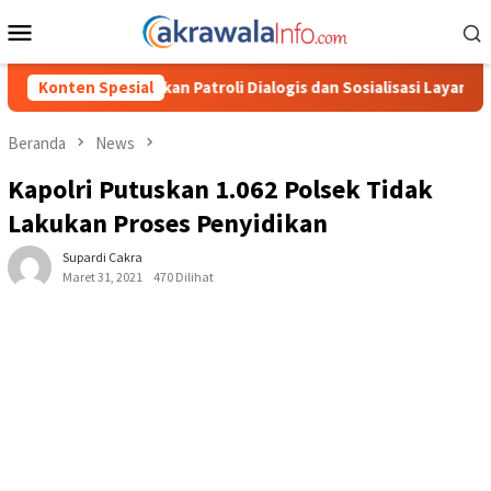
Loncat
Menu
ke
Mobile
konten
roli Dialogis dan Sosialisasi Layanan 110
Konten Spesial
Jasa Raharja S
Beranda
News
Kapolri Putuskan 1.062 Polsek Tidak
Lakukan Proses Penyidikan
Supardi Cakra
Maret 31, 2021
470 Dilihat