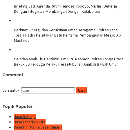
Briefing Jadi Agenda Rutin Pemdes Topoyo, Marlin : Bekerja
Dengan Integritas Membangun Dengan Kolaborasi
Perkuat Sinergi dan Kerukunan Umat Beragama, Polres Tana
Toraja Hadiri Peletakan Batu Pertama Pembangunan Mesjid Al-
Mustaidah
Pelarian Ayah Tiri Berakhir, Tim URC Resmob Polres Toraja Utara
Bekuk JS Terduga Pelaku Persetubuhan Anak di Bawah Umur
Comment
Cari untuk:
Topik Populer
Jasa Raharja
Jasa raharja sultra
Direktur Utama Jasa Raharja