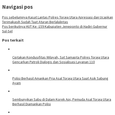
Navigasi pos
Pos sebelumnya
Kasat Lantas Polres Toraja Utara Apresiasi dan Ucapkan
Terimakasih Sudah Taat Aturan Berlalulintas
Pos berikutnya
HUT Ke -159 Kabupaten Jeneponto di Hadiri Gubernur
Sul-Sel
Pos terkait
Ciptakan Kondusifitas Wilayah, Sat Samapta Polres Toraja Utara
Gencarkan Patroli Dialogis dan Sosialisasi Layanan 110
Polisi Berhasil Amankan Pria Asal Toraja Utara Saat Asik Sabung
Ayam
Sembunyikan Sabu di Dalam Korek Api, Pemuda Asal Toraja Utara
Berhasil Diamankan Polisi