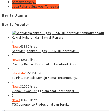
Asmawa tosepu
Jasa Raharja Sulawesi Tenggara
Berita Utama
Berita Populer
1
News
6113 Dilihat
Saat Menjalankan Tugas, RESMOB Ibarat Me…
2
News
4055 Dilihat
Posting Konten Porno, Akun Facebook Andi…
3
Lifestyle
3352 Dilihat
12 Pintu Rahasia Menuju Kamar Tersembuny…
4
News
3200 Dilihat
2 Anak Tewas Tenggelam saat Berenang di …
5
News
3145 Dilihat
TGC Jeneponto Profesional dan Terukur