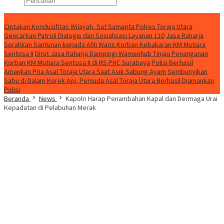
Konten Spesial
Ciptakan Kondusifitas Wilayah, Sat Samapta Polres Toraja Utara
Gencarkan Patroli Dialogis dan Sosialisasi Layanan 110
Jasa Raharja
Serahkan Santunan kepada Ahli Waris Korban Kebakaran KM Mutiara
Sentosa II
Dirut Jasa Raharja Dampingi Wamenhub Tinjau Penanganan
Korban KM Mutiara Sentosa II di RS PHC Surabaya
Polisi Berhasil
Amankan Pria Asal Toraja Utara Saat Asik Sabung Ayam
Sembunyikan
Sabu di Dalam Korek Api, Pemuda Asal Toraja Utara Berhasil Diamankan
Polisi
Beranda
News
Kapolri Harap Penambahan Kapal dan Dermaga Urai
Kepadatan di Pelabuhan Merak