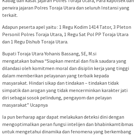
Kabag dan kasat jajaran Polres Toraja Utara, Para kapolsek dan
perwira jajaran Polres Toraja Utara dan seluruh Instansi yang
terkait.
Adapun peserta apel yaitu : 1 Regu Kodim 1414 Tator, 3 Pleton
Personil Polres Toraja Utara, 1 Regu Sat Pol PP Toraja Utara
dan 1 Regu Dishub Toraja Utara.
Bupati Toraja Utara Yohanis Bassang, SE, M.si
mengatakan bahwa “Siapkan mental dan fisik saudara yang
dilandasi oleh komitmen moral dan disiplin kerja yang tinggi
dalam memberikan pelayanan yang terbaik kepada
masyarakat. Hindari sikap dan tindakan – tindakan tidak
simpatik dan arogan yang tidak mencerminkan karakter jati
diri sebagai sosok pelindung, pengayom dan pelayan
masyarakat” Ucapnya
Ia pun berharap agar dapat melakukan deteksi dini dengan
mengoptimalkan peran fungsi intelijen dan bhabinkamtibmas
untuk mengetahui dinamika dan fenomena yang berkembang