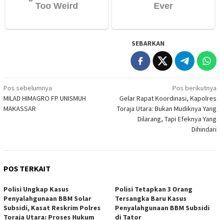
SEBARKAN
Navigasi
Pos sebelumnya
Pos berikutnya
MILAD HIMAGRO FP UNISMUH
Gelar Rapat Koordinasi, Kapolres
pos
MAKASSAR
Toraja Utara: Bukan Mudiknya Yang
Dilarang, Tapi Efeknya Yang
Dihindari
POS TERKAIT
Polisi Ungkap Kasus
Polisi Tetapkan 3 Orang
Penyalahgunaan BBM Solar
Tersangka Baru Kasus
Subsidi, Kasat Reskrim Polres
Penyalahgunaan BBM Subsidi
Toraja Utara: Proses Hukum
di Tator