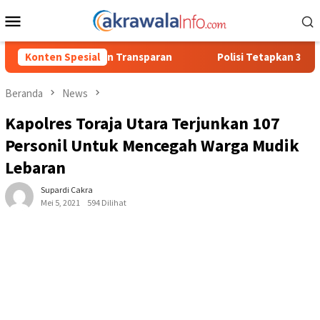
Loncat
Menu
ke
Mobile
konten
aran
Konten Spesial
Polisi Tetapkan 3 Orang Tersangka Baru Kasus Peny
Beranda
News
Kapolres Toraja Utara Terjunkan 107
Personil Untuk Mencegah Warga Mudik
Lebaran
Supardi Cakra
Mei 5, 2021
594 Dilihat