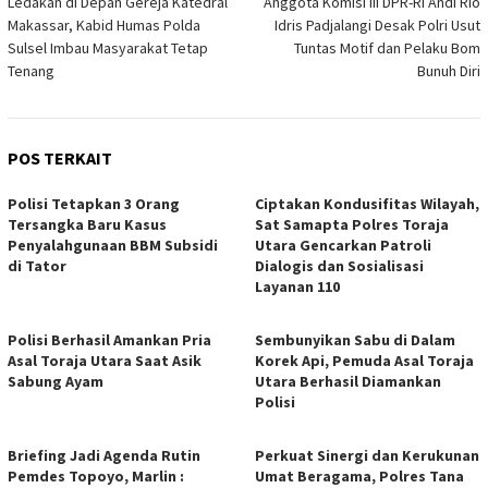
Ledakan di Depan Gereja Katedral
Anggota Komisi III DPR-RI Andi Rio
pos
Makassar, Kabid Humas Polda
Idris Padjalangi Desak Polri Usut
Sulsel Imbau Masyarakat Tetap
Tuntas Motif dan Pelaku Bom
Tenang
Bunuh Diri
POS TERKAIT
Polisi Tetapkan 3 Orang
Ciptakan Kondusifitas Wilayah,
Tersangka Baru Kasus
Sat Samapta Polres Toraja
Penyalahgunaan BBM Subsidi
Utara Gencarkan Patroli
di Tator
Dialogis dan Sosialisasi
Layanan 110
Polisi Berhasil Amankan Pria
Sembunyikan Sabu di Dalam
Asal Toraja Utara Saat Asik
Korek Api, Pemuda Asal Toraja
Sabung Ayam
Utara Berhasil Diamankan
Polisi
Briefing Jadi Agenda Rutin
Perkuat Sinergi dan Kerukunan
Pemdes Topoyo, Marlin :
Umat Beragama, Polres Tana