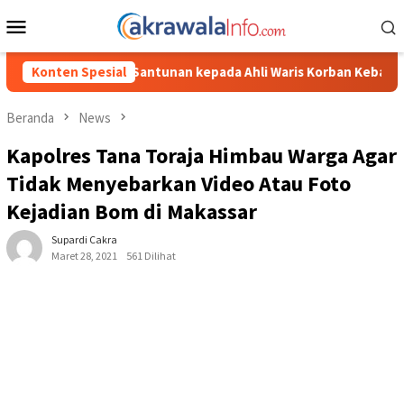
Loncat
Menu
ke
Mobile
konten
unan kepada Ahli Waris Korban Kebakaran KM Mutiara Sentosa II
Konten Spesial
Beranda
News
Kapolres Tana Toraja Himbau Warga Agar
Tidak Menyebarkan Video Atau Foto
Kejadian Bom di Makassar
Supardi Cakra
Maret 28, 2021
561 Dilihat