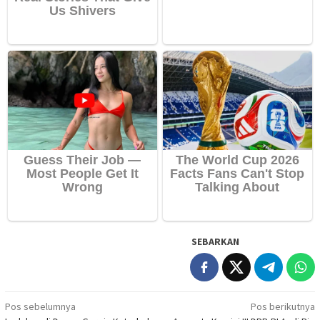
SEBARKAN
Navigasi
Pos sebelumnya
Pos berikutnya