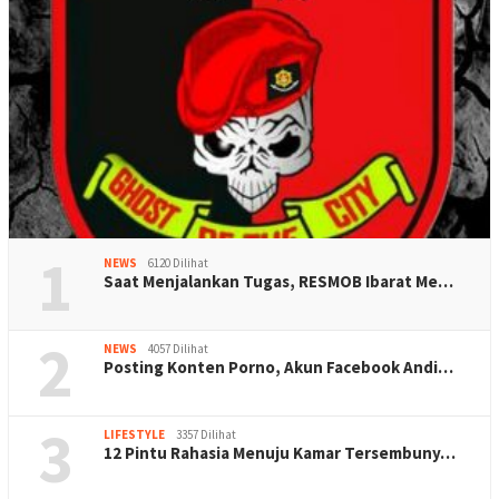
1
NEWS
6120 Dilihat
Saat Menjalankan Tugas, RESMOB Ibarat Me…
2
NEWS
4057 Dilihat
Posting Konten Porno, Akun Facebook Andi…
3
LIFESTYLE
3357 Dilihat
12 Pintu Rahasia Menuju Kamar Tersembuny…