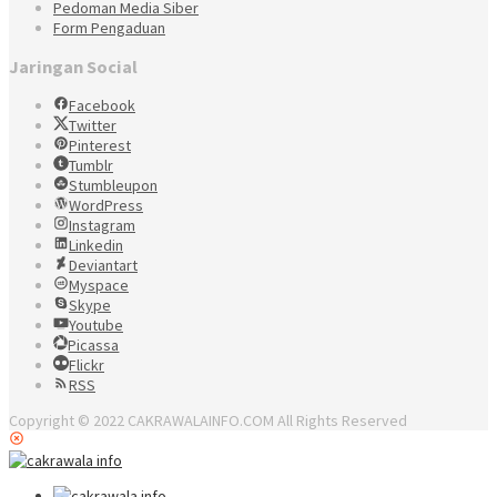
Pedoman Media Siber
Form Pengaduan
Jaringan Social
Facebook
Twitter
Pinterest
Tumblr
Stumbleupon
WordPress
Instagram
Linkedin
Deviantart
Myspace
Skype
Youtube
Picassa
Flickr
RSS
Copyright © 2022 CAKRAWALAINFO.COM All Rights Reserved