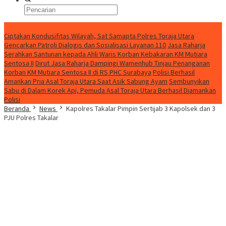
Konten Spesial
Ciptakan Kondusifitas Wilayah, Sat Samapta Polres Toraja Utara
Gencarkan Patroli Dialogis dan Sosialisasi Layanan 110
Jasa Raharja
Serahkan Santunan kepada Ahli Waris Korban Kebakaran KM Mutiara
Sentosa II
Dirut Jasa Raharja Dampingi Wamenhub Tinjau Penanganan
Korban KM Mutiara Sentosa II di RS PHC Surabaya
Polisi Berhasil
Amankan Pria Asal Toraja Utara Saat Asik Sabung Ayam
Sembunyikan
Sabu di Dalam Korek Api, Pemuda Asal Toraja Utara Berhasil Diamankan
Polisi
Beranda
News
Kapolres Takalar Pimpin Sertijab 3 Kapolsek dan 3
PJU Polres Takalar