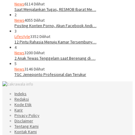
News
6114 Dilihat
Saat Menjalankan Tugas, RESMOB Ibarat Me…
2
News
4055 Dilihat
Posting Konten Porno, Akun Facebook Andi…
3
Lifestyle
3352 Dilihat
12 Pintu Rahasia Menuju Kamar Tersembuny…
4
News
3200 Dilihat
2 Anak Tewas Tenggelam saat Berenang di …
5
News
3146 Dilihat
TGC Jeneponto Profesional dan Terukur
Indeks
Redaksi
Kode Etik
Karir
Privacy Policy
Disclaimer
Tentang Kami
Kontak Kami