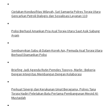
Ciptakan Kondusifitas Wilayah, Sat Samapta Polres Toraja Utara
Gencarkan Patroli Dialogis dan Sosialisasi Layanan 110
Polisi Berhasil Amankan Pria Asal Toraja Utara Saat Asik Sabung
Ayam
Sembunyikan Sabu di Dalam Korek Api, Pemuda Asal Toraja Utara
Berhasil Diamankan Polisi
Briefing Jadi Agenda Rutin Pemdes Topoyo, Marlin : Bekerja
Dengan Integritas Membangun Dengan Kolaborasi
Perkuat Sinergi dan Kerukunan Umat Beragama, Polres Tana
Toraja Hadiri Peletakan Batu Pertama Pembangunan Mesjid Al-
Mustaidah