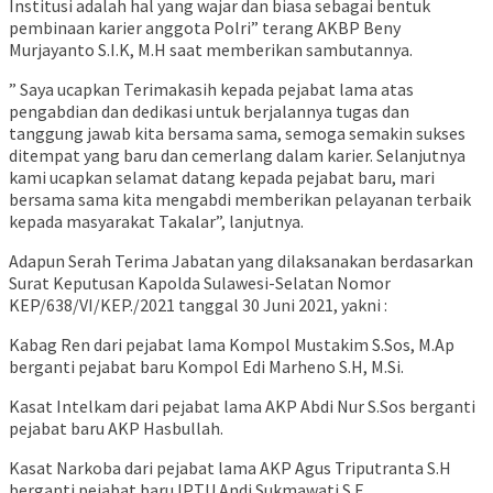
Institusi adalah hal yang wajar dan biasa sebagai bentuk
pembinaan karier anggota Polri” terang AKBP Beny
Murjayanto S.I.K, M.H saat memberikan sambutannya.
” Saya ucapkan Terimakasih kepada pejabat lama atas
pengabdian dan dedikasi untuk berjalannya tugas dan
tanggung jawab kita bersama sama, semoga semakin sukses
ditempat yang baru dan cemerlang dalam karier. Selanjutnya
kami ucapkan selamat datang kepada pejabat baru, mari
bersama sama kita mengabdi memberikan pelayanan terbaik
kepada masyarakat Takalar”, lanjutnya.
Adapun Serah Terima Jabatan yang dilaksanakan berdasarkan
Surat Keputusan Kapolda Sulawesi-Selatan Nomor
KEP/638/VI/KEP./2021 tanggal 30 Juni 2021, yakni :
Kabag Ren dari pejabat lama Kompol Mustakim S.Sos, M.Ap
berganti pejabat baru Kompol Edi Marheno S.H, M.Si.
Kasat Intelkam dari pejabat lama AKP Abdi Nur S.Sos berganti
pejabat baru AKP Hasbullah.
Kasat Narkoba dari pejabat lama AKP Agus Triputranta S.H
berganti pejabat baru IPTU Andi Sukmawati S.E.