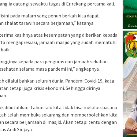
ng ia datangi sewaktu tugas di Enrekang pertama kali.
 disini pada malam yang penuh berkah kita dapat
 shalat tarawih secara berjamaah,” katanya.
 terima kasihnya atas kesempatan yang diberikan kepada
erta mengapresiasi, jamaah masjid yang sudah mematuhi
baik.
ingginya kepada para pengurus dan jamaah sekalian
sehatan selama masa pandemi ini,” ungkapnya.
dah dilalui bahkan seluruh dunia. Pandemi Covid-19, kata
tan tetapi juga krisis ekonomi. Sehingga dirinya
nan.
ak dibutuhkan. Tahun lalu kita tidak bisa melalui suasana
ntah telah membuka sekarang dan memperbolehkan kita
 secara berjamaah di masjid. Akan tetapi tentu dengan
as Andi Sinjaya.