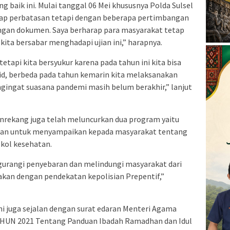
ang baik ini. Mulai tanggal 06 Mei khususnya Polda Sulsel
iap perbatasan tetapi dengan beberapa pertimbangan
dengan dokumen. Saya berharap para masyarakat tetap
ita bersabar menghadapi ujian ini,” harapnya.
tetapi kita bersyukur karena pada tahun ini kita bisa
id, berbeda pada tahun kemarin kita melaksanakan
ingat suasana pandemi masih belum berakhir,” lanjut
nrekang juga telah meluncurkan dua program yaitu
uan untuk menyampaikan kepada masyarakat tentang
kol kesehatan.
gurangi penyebaran dan melindungi masyarakat dari
nakan dengan pendekatan kepolisian Prepentif,”
ni juga sejalan dengan surat edaran Menteri Agama
TAHUN 2021 Tentang Panduan Ibadah Ramadhan dan Idul