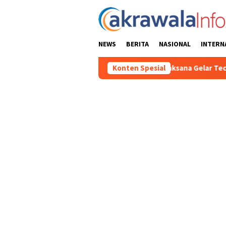
Loncat
ke
konten
NEWS
BERITA
NASIONAL
INTERN
I Ke-81 2026, Panitia Pelaksana Gelar Technical Meeting Pekan 
Konten Spesial