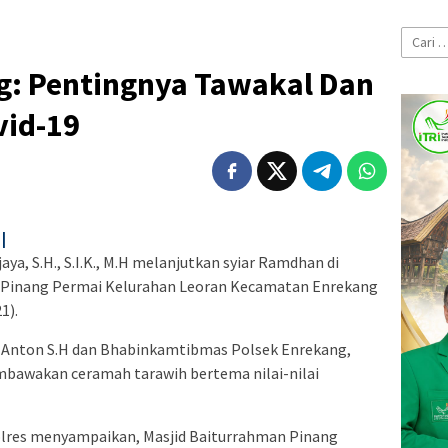
Cari
untuk:
g: Pentingnya Tawakal Dan
vid-19
|
ya, S.H., S.I.K., M.H melanjutkan syiar Ramdhan di
n Pinang Permai Kelurahan Leoran Kecamatan Enrekang
1).
 Anton S.H dan Bhabinkamtibmas Polsek Enrekang,
mbawakan ceramah tarawih bertema nilai-nilai
olres menyampaikan, Masjid Baiturrahman Pinang