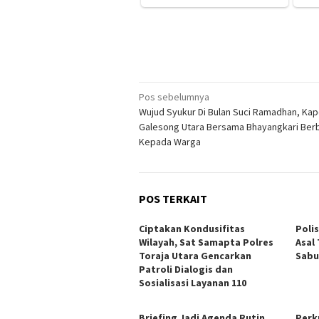
Navigasi
Pos sebelumnya
Wujud Syukur Di Bulan Suci Ramadhan, Ka
pos
Galesong Utara Bersama Bhayangkari Berba
Kepada Warga
POS TERKAIT
Ciptakan Kondusifitas
Poli
Wilayah, Sat Samapta Polres
Asal
Toraja Utara Gencarkan
Sabu
Patroli Dialogis dan
Sosialisasi Layanan 110
Briefing Jadi Agenda Rutin
Perk