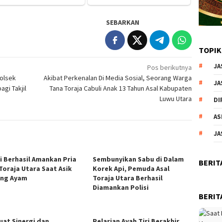
SEBARKAN
TOPIK
JA
Pos berikutnya
polsek
Akibat Perkenalan Di Media Sosial, Seorang Warga
JA
gi Takjil
Tana Toraja Cabuli Anak 13 Tahun Asal Kabupaten
Luwu Utara
DI
AS
JA
si Berhasil Amankan Pria
Sembunyikan Sabu di Dalam
BERIT
 Toraja Utara Saat Asik
Korek Api, Pemuda Asal
ng Ayam
Toraja Utara Berhasil
Diamankan Polisi
BERIT
uat Sinergi dan
Pelarian Ayah Tiri Berakhir,