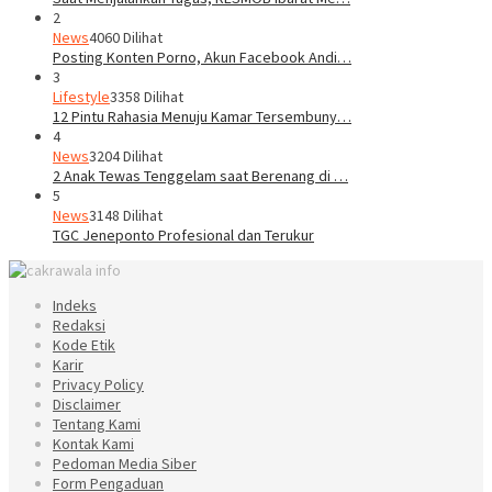
2
News
4060 Dilihat
Posting Konten Porno, Akun Facebook Andi…
3
Lifestyle
3358 Dilihat
12 Pintu Rahasia Menuju Kamar Tersembuny…
4
News
3204 Dilihat
2 Anak Tewas Tenggelam saat Berenang di …
5
News
3148 Dilihat
TGC Jeneponto Profesional dan Terukur
Indeks
Redaksi
Kode Etik
Karir
Privacy Policy
Disclaimer
Tentang Kami
Kontak Kami
Pedoman Media Siber
Form Pengaduan