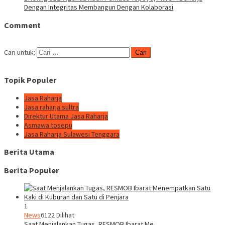
Dengan Integritas Membangun Dengan Kolaborasi
Comment
Cari untuk:
Topik Populer
Jasa Raharja
Jasa raharja sultra
Direktur Utama Jasa Raharja
Asmawa tosepu
Jasa Raharja Sulawesi Tenggara
Berita Utama
Berita Populer
1
News
6122 Dilihat
Saat Menjalankan Tugas, RESMOB Ibarat Me…