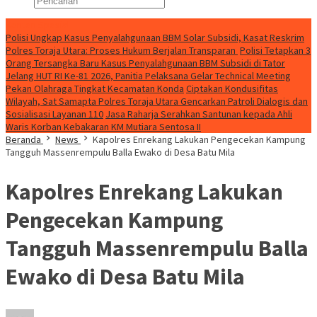
Konten Spesial
Polisi Ungkap Kasus Penyalahgunaan BBM Solar Subsidi, Kasat Reskrim
Polres Toraja Utara: Proses Hukum Berjalan Transparan
Polisi Tetapkan 3
Orang Tersangka Baru Kasus Penyalahgunaan BBM Subsidi di Tator
Jelang HUT RI Ke-81 2026, Panitia Pelaksana Gelar Technical Meeting
Pekan Olahraga Tingkat Kecamatan Konda
Ciptakan Kondusifitas
Wilayah, Sat Samapta Polres Toraja Utara Gencarkan Patroli Dialogis dan
Sosialisasi Layanan 110
Jasa Raharja Serahkan Santunan kepada Ahli
Waris Korban Kebakaran KM Mutiara Sentosa II
Beranda
News
Kapolres Enrekang Lakukan Pengecekan Kampung
Tangguh Massenrempulu Balla Ewako di Desa Batu Mila
Kapolres Enrekang Lakukan
Pengecekan Kampung
Tangguh Massenrempulu Balla
Ewako di Desa Batu Mila