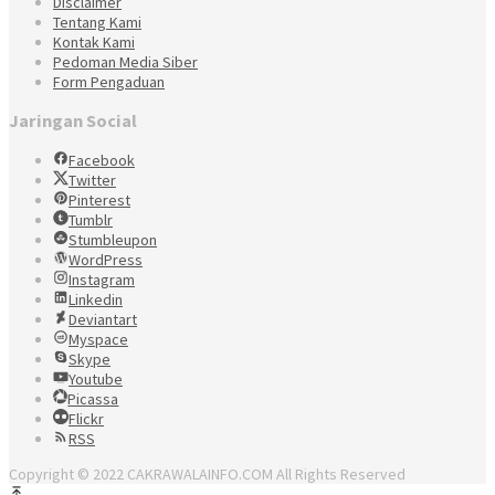
Disclaimer
Tentang Kami
Kontak Kami
Pedoman Media Siber
Form Pengaduan
Jaringan Social
Facebook
Twitter
Pinterest
Tumblr
Stumbleupon
WordPress
Instagram
Linkedin
Deviantart
Myspace
Skype
Youtube
Picassa
Flickr
RSS
Copyright © 2022 CAKRAWALAINFO.COM All Rights Reserved