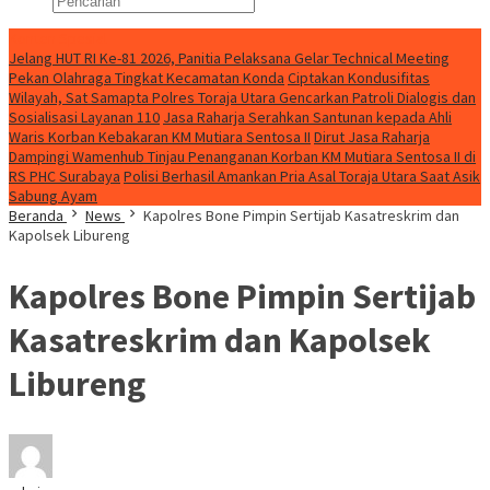
Konten Spesial
Jelang HUT RI Ke-81 2026, Panitia Pelaksana Gelar Technical Meeting
Pekan Olahraga Tingkat Kecamatan Konda
Ciptakan Kondusifitas
Wilayah, Sat Samapta Polres Toraja Utara Gencarkan Patroli Dialogis dan
Sosialisasi Layanan 110
Jasa Raharja Serahkan Santunan kepada Ahli
Waris Korban Kebakaran KM Mutiara Sentosa II
Dirut Jasa Raharja
Dampingi Wamenhub Tinjau Penanganan Korban KM Mutiara Sentosa II di
RS PHC Surabaya
Polisi Berhasil Amankan Pria Asal Toraja Utara Saat Asik
Sabung Ayam
Beranda
News
Kapolres Bone Pimpin Sertijab Kasatreskrim dan
Kapolsek Libureng
Kapolres Bone Pimpin Sertijab
Kasatreskrim dan Kapolsek
Libureng