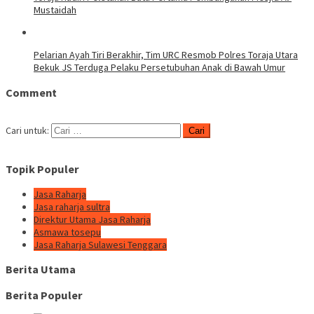
Mustaidah
Pelarian Ayah Tiri Berakhir, Tim URC Resmob Polres Toraja Utara
Bekuk JS Terduga Pelaku Persetubuhan Anak di Bawah Umur
Comment
Cari untuk:
Topik Populer
Jasa Raharja
Jasa raharja sultra
Direktur Utama Jasa Raharja
Asmawa tosepu
Jasa Raharja Sulawesi Tenggara
Berita Utama
Berita Populer