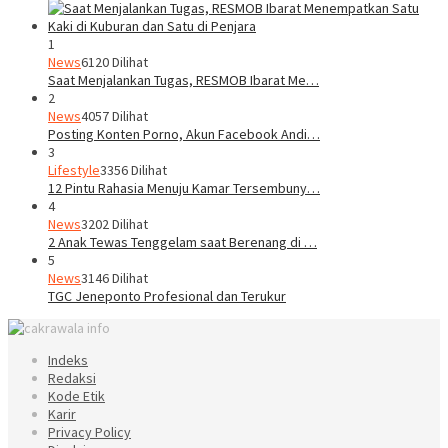
1
News
6120 Dilihat
Saat Menjalankan Tugas, RESMOB Ibarat Me…
2
News
4057 Dilihat
Posting Konten Porno, Akun Facebook Andi…
3
Lifestyle
3356 Dilihat
12 Pintu Rahasia Menuju Kamar Tersembuny…
4
News
3202 Dilihat
2 Anak Tewas Tenggelam saat Berenang di …
5
News
3146 Dilihat
TGC Jeneponto Profesional dan Terukur
Indeks
Redaksi
Kode Etik
Karir
Privacy Policy