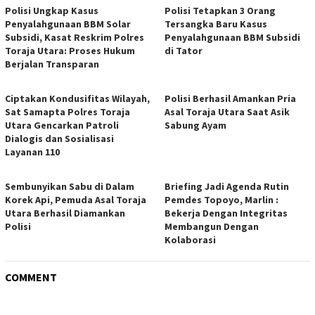
Polisi Ungkap Kasus
Polisi Tetapkan 3 Orang
Penyalahgunaan BBM Solar
Tersangka Baru Kasus
Subsidi, Kasat Reskrim Polres
Penyalahgunaan BBM Subsidi
Toraja Utara: Proses Hukum
di Tator
Berjalan Transparan
Ciptakan Kondusifitas Wilayah,
Polisi Berhasil Amankan Pria
Sat Samapta Polres Toraja
Asal Toraja Utara Saat Asik
Utara Gencarkan Patroli
Sabung Ayam
Dialogis dan Sosialisasi
Layanan 110
Sembunyikan Sabu di Dalam
Briefing Jadi Agenda Rutin
Korek Api, Pemuda Asal Toraja
Pemdes Topoyo, Marlin :
Utara Berhasil Diamankan
Bekerja Dengan Integritas
Polisi
Membangun Dengan
Kolaborasi
COMMENT