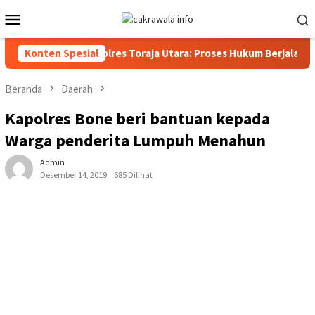
Loncat
Menu
ke
Mobile
konten
asat Reskrim Polres Toraja Utara: Proses Hukum Berjalan Transpa
Konten Spesial
Beranda
Daerah
Kapolres Bone beri bantuan kepada
Warga penderita Lumpuh Menahun
Admin
Desember 14, 2019
685 Dilihat