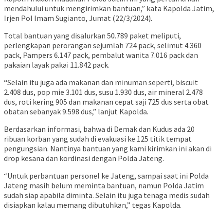
mendahului untuk mengirimkan bantuan,” kata Kapolda Jatim,
Irjen Pol Imam Sugianto, Jumat (22/3/2024).
Total bantuan yang disalurkan 50.789 paket meliputi,
perlengkapan perorangan sejumlah 724 pack, selimut 4.360
pack, Pampers 6.147 pack, pembalut wanita 7.016 pack dan
pakaian layak pakai 11.842 pack.
“Selain itu juga ada makanan dan minuman seperti, biscuit
2.408 dus, pop mie 3.101 dus, susu 1.930 dus, air mineral 2.478
dus, roti kering 905 dan makanan cepat saji 725 dus serta obat
obatan sebanyak 9.598 dus,” lanjut Kapolda.
Berdasarkan informasi, bahwa di Demak dan Kudus ada 20
ribuan korban yang sudah di evakuasi ke 125 titik tempat
pengungsian. Nantinya bantuan yang kami kirimkan ini akan di
drop kesana dan kordinasi dengan Polda Jateng.
“Untuk perbantuan personel ke Jateng, sampai saat ini Polda
Jateng masih belum meminta bantuan, namun Polda Jatim
sudah siap apabila diminta. Selain itu juga tenaga medis sudah
disiapkan kalau memang dibutuhkan,” tegas Kapolda.