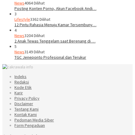
News
4064 Dilihat
Posting Konten Porno, Akun Facebook Andi…
3
Lifestyle
3362 Dilihat
12 Pintu Rahasia Menuju Kamar Tersembuny…
4
News
3204 Dilihat
2 Anak Tewas Tenggelam saat Berenang di …
5
News
3149 Dilihat
TGC Jeneponto Profesional dan Terukur
Indeks
Redaksi
Kode Etik
Karir
Privacy Policy
Disclaimer
Tentang Kami
Kontak Kami
Pedoman Media Siber
Form Pengaduan