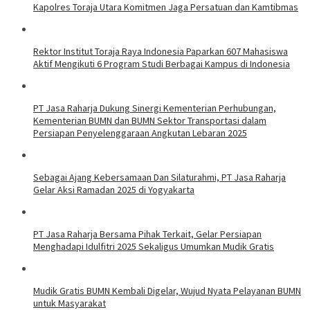
Kapolres Toraja Utara Komitmen Jaga Persatuan dan Kamtibmas
Rektor Institut Toraja Raya Indonesia Paparkan 607 Mahasiswa
Aktif Mengikuti 6 Program Studi Berbagai Kampus di Indonesia
PT Jasa Raharja Dukung Sinergi Kementerian Perhubungan,
Kementerian BUMN dan BUMN Sektor Transportasi dalam
Persiapan Penyelenggaraan Angkutan Lebaran 2025
Sebagai Ajang Kebersamaan Dan Silaturahmi, PT Jasa Raharja
Gelar Aksi Ramadan 2025 di Yogyakarta
PT Jasa Raharja Bersama Pihak Terkait, Gelar Persiapan
Menghadapi Idulfitri 2025 Sekaligus Umumkan Mudik Gratis
Mudik Gratis BUMN Kembali Digelar, Wujud Nyata Pelayanan BUMN
untuk Masyarakat