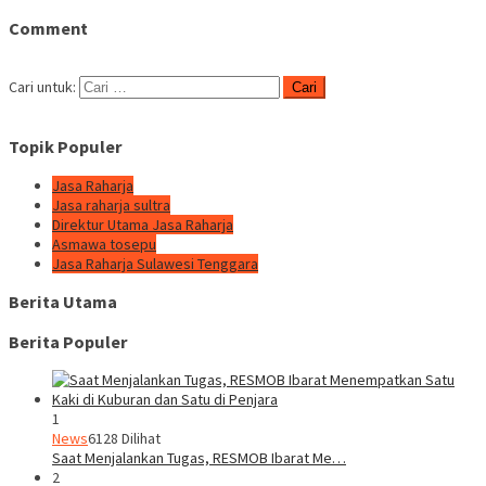
Comment
Cari untuk:
Topik Populer
Jasa Raharja
Jasa raharja sultra
Direktur Utama Jasa Raharja
Asmawa tosepu
Jasa Raharja Sulawesi Tenggara
Berita Utama
Berita Populer
1
News
6128 Dilihat
Saat Menjalankan Tugas, RESMOB Ibarat Me…
2