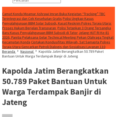
Konten Spesial
Camat Konda Moamar Ashrawi Imran Buka Kegiatan “Tracking” TBC
Terintegrasi dan Cek Kesehatan Gratis
Polisi Ungkap Kasus
Penyalahgunaan BBM Solar Subsidi, Kasat Reskrim Polres Toraja Utara:
Proses Hukum Berjalan Transparan
Polisi Tetapkan 3 Orang Tersangka
Baru Kasus Penyalahgunaan BBM Subsidi di Tator
Jelang HUT RI Ke-81
2026, Panitia Pelaksana Gelar Technical Meeting Pekan Olahraga Tingkat
Kecamatan Konda
Ciptakan Kondusifitas Wilayah, Sat Samapta Polres
Toraja Utara Gencarkan Patroli Dialogis dan Sosialisasi Layanan 110
Beranda
Nasional
Kapolda Jatim Berangkatkan 50.789 Paket
Bantuan Untuk Warga Terdampak Banjir di Jateng
Kapolda Jatim Berangkatkan
50.789 Paket Bantuan Untuk
Warga Terdampak Banjir di
Jateng