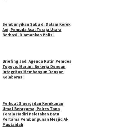
Sembunyikan Sabu di Dalam Korek
Api, Pemuda Asal Toraja Utara
Berhasil Diamankan Polisi
Briefing Jadi Agenda Rutin Pemdes
Topoyo, Marlin : Bekerja Dengan
Integritas Membangun Dengan
Kolaborasi
Perkuat Sinergi dan Kerukunan
Umat Beragama, Polres Tana
Toraja Hadiri Peletakan Batu
Pertama Pembangunan Mesjid Al-
Mustaidah