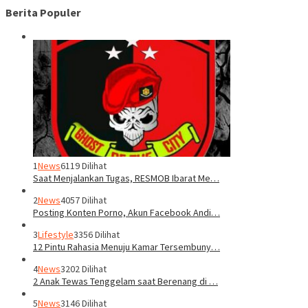
Berita Populer
1
News
6119 Dilihat
Saat Menjalankan Tugas, RESMOB Ibarat Me…
2
News
4057 Dilihat
Posting Konten Porno, Akun Facebook Andi…
3
Lifestyle
3356 Dilihat
12 Pintu Rahasia Menuju Kamar Tersembuny…
4
News
3202 Dilihat
2 Anak Tewas Tenggelam saat Berenang di …
5
News
3146 Dilihat